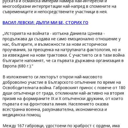
руската и османска империи намира най-интересни и
многообразни интерпретации най-напред в спомените на
съвремениците и непосредствените участници в нея.
ВАСИЛ ЛЕВСКИ: ДЪЛГИ МИ БЕ, СТОРИХ ГО
„Историята на войната - изтъкна Даниела Цонева -
продължава да създава не само емоционално отношение у
нас, българите, и възможности за нови исторически
проучвания, за преоценка на натрупаната фактология, но и
за извеждане на нови трактовки. С участието си в тази война
българите напомнят, че са първата държавна организация в
Европа (680 г.).“
В изложението си лекторът открои най-масовото
доброволно участие в Българското опълчение по време на
Освободителната война. Габровският принос с повече от 180
души опълченци от града, откликнали най-активно на втория
призив на формираните IX и X опълченски дружини, от които
първата е на фронтовата линия. Населението оказва
всестранна военна, разузнавателна, икономическа и
медицинска помощ.
Между 167 габровци, удостоени по храброст с ордени, има