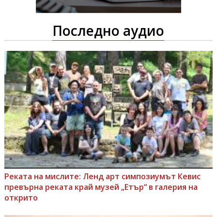
Последно аудио
Реката на мислите: Ленд арт симпозиумът Кевис
превърна реката край музей „Етър“ в галерия на
открито