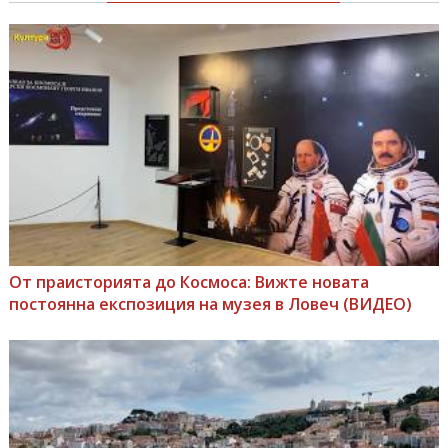
От праисторията до Космоса: Вижте новата
постоянна експозиция на музея в Ловеч (ВИДЕО)