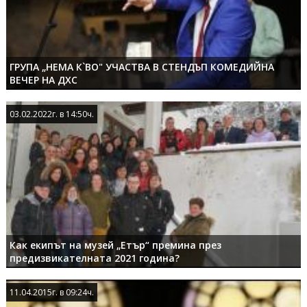
ГРУПА „НЕМА К`ВО" УЧАСТВА В СТЕНДЪП КОМЕДИЙНА
ВЕЧЕР НА ДХС
03.02.2022г. в 14:50ч.
03.02.2022г. в 14:50ч.
Как екипът на музей „Етър“ премина през
предизвикателната 2021 година?
11.04.2015г. в 09:24ч.
11.04.2015г. в 09:24ч.