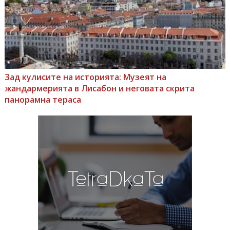
Зад кулисите на историята: Музеят на
жандармерията в Лисабон и неговата скрита
панорамна тераса