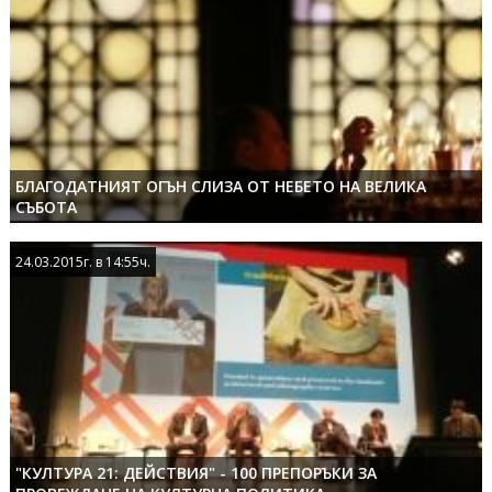
БЛАГОДАТНИЯТ ОГЪН СЛИЗА ОТ НЕБЕТО НА ВЕЛИКА
СЪБОТА
24.03.2015г. в 14:55ч.
24.03.2015г. в 14:55ч.
"КУЛТУРА 21: ДЕЙСТВИЯ" - 100 ПРЕПОРЪКИ ЗА