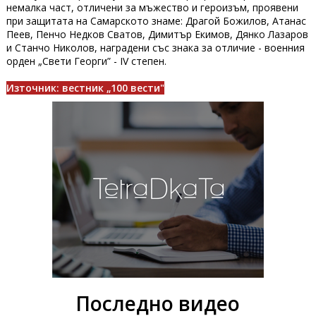
немалка част, отличени за мъжество и героизъм, проявени
при защитата на Самарското знаме: Драгой Божилов, Атанас
Пеев, Пенчо Недков Сватов, Димитър Екимов, Дянко Лазаров
и Станчо Николов, наградени със знака за отличие - военния
орден „Свети Георги” - IV степен.
Източник: вестник „100 вести"
Последно видео