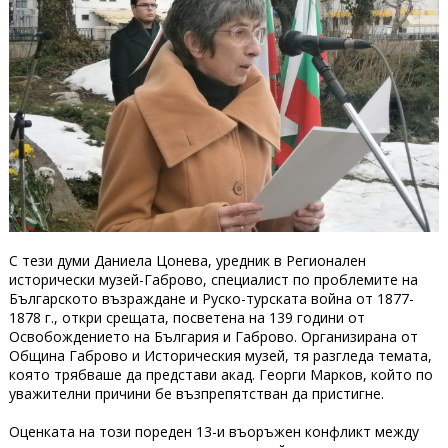
С тези думи Даниела Цонева, уредник в Регионален
исторически музей-Габрово, специалист по проблемите на
Българското възраждане и Руско-турската война от 1877-
1878 г., откри срещата, посветена на 139 години от
Освобождението на България и Габрово. Организирана от
Община Габрово и Историческия музей, тя разгледа темата,
която трябваше да представи акад. Георги Марков, който по
уважителни причини бе възпрепятстван да пристигне.
Оценката на този пореден 13-и въоръжен конфликт между