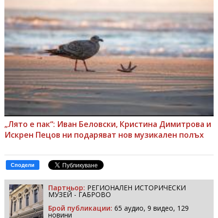
„Лято е пак“: Иван Беловски, Кристина Димитрова и
Искрен Пецов ни подаряват нов музикален полъх
Сподели
Партньор:
РЕГИОНАЛЕН ИСТОРИЧЕСКИ
МУЗЕЙ - ГАБРОВО
Брой публикации:
65 аудио, 9 видео, 129
новини