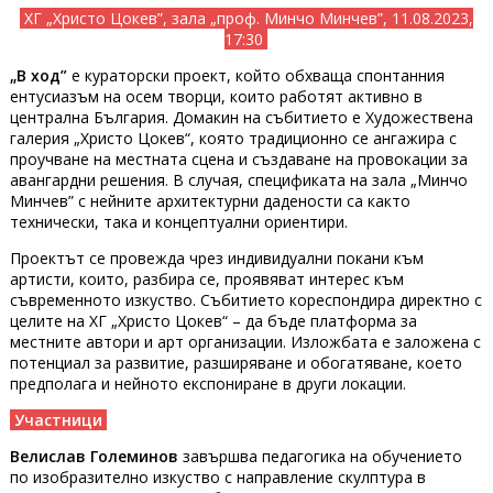
ХГ „Христо Цокев”, зала „проф. Минчо Минчев”, 11.08.2023,
17:30
„В ход”
е кураторски проект, който обхваща спонтанния
ентусиазъм на осем творци, които работят активно в
централна България. Домакин на събитието е Художествена
галерия „Христо Цокев“, която традиционно се ангажира с
проучване на местната сцена и създаване на провокации за
авангардни решения. В случая, спецификата на зала „Минчо
Минчев” с нейните архитектурни дадености са както
технически, така и концептуални ориентири.
Проектът се провежда чрез индивидуални покани към
артисти, които, разбира се, проявяват интерес към
съвременното изкуство. Събитието кореспондира директно с
целите на ХГ „Христо Цокев“ – да бъде платформа за
местните автори и арт организации. Изложбата е заложена с
потенциал за развитие, разширяване и обогатяване, което
предполага и нейното експониране в други локации.
Участници
Велислав Големинов
завършва педагогика на обучението
по изобразително изкуство с направление скулптура в