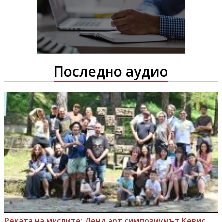
Последно аудио
Реката на мислите: Ленд арт симпозиумът Кевис