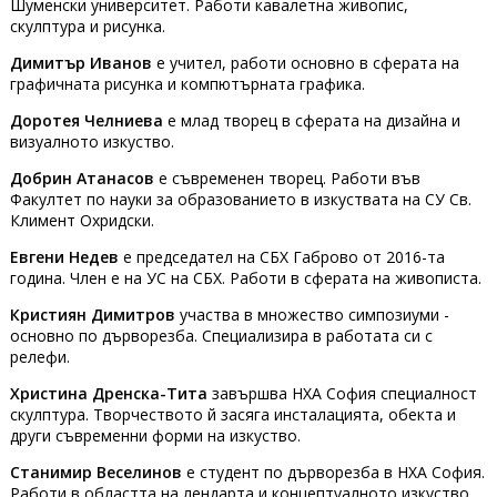
Шуменски университет. Работи кавалетна живопис,
скулптура и рисунка.
Димитър Иванов
е учител, работи основно в сферата на
графичната рисунка и компютърната графика.
Доротея Челниева
е млад творец в сферата на дизайна и
визуалното изкуство.
Добрин Атанасов
е съвременен творец. Работи във
Факултет по науки за образованието в изкуствата на СУ Св.
Климент Охридски.
Евгени Недев
е председател на СБХ Габрово от 2016-та
година. Член е на УС на СБХ. Работи в сферата на живописта.
Кристиян Димитров
участва в множество симпозиуми -
основно по дърворезба. Специализира в работата си с
релефи.
Христина Дренска-Тита
завършва НХА София специалност
скулптура. Творчеството й засяга инсталацията, обекта и
други съвременни форми на изкуство.
Станимир Веселинов
е студент по дърворезба в НХА София.
Работи в областта на лендарта и концептуалното изкуство.