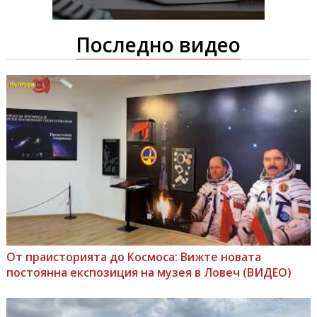
Последно видео
От праисторията до Космоса: Вижте новата
постоянна експозиция на музея в Ловеч (ВИДЕО)