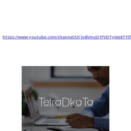
https://www.youtube.com/channel/UCJo8VmzD1FVDTy0ei8TYl