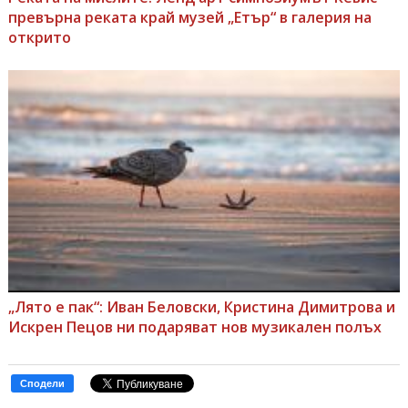
превърна реката край музей „Етър“ в галерия на
открито
„Лято е пак“: Иван Беловски, Кристина Димитрова и
Искрен Пецов ни подаряват нов музикален полъх
Сподели