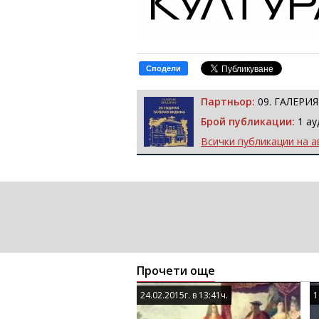
Сподели
Партньор:
09. ГАЛЕРИ
Брой публикации:
1 ау
Всички публикации на а
Прочети още
24.02.2015г. в 13:41ч.
24.02.2015г. в 13:41ч.
1
1