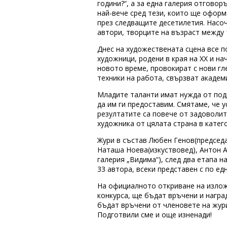
години?“, а за една галерия отговор
най-вече сред тези, които ще офор
през следващите десетилетия. Насоч
автори, творците на възраст между 1
Днес на художествената сцена все 
художници, родени в края на XX и нач
новото време, провокират с нови г
техники на работа, свързват академ
Младите таланти имат нужда от под
да им ги предоставим. Смятаме, че 
резултатите са повече от задоволит
художника от цялата страна в катег
Жури в състав Любен Генов(председа
Наташа Ноева(изкуствовед), Антон А
галерия „Видима“), след два етапа 
33 автора, всеки представен с по ед
На официалното откриване на излож
конкурса, ще бъдат връчени и награ
бъдат връчени от членовете на жур
Подготвили сме и още изненади!