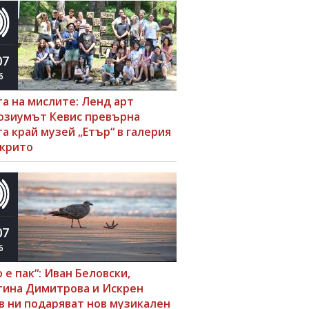
07
6
та на мислите: Ленд арт
озиумът Кевис превърна
а край музей „Етър“ в галерия
ткрито
07
6
 е пак“: Иван Беловски,
тина Димитрова и Искрен
в ни подаряват нов музикален