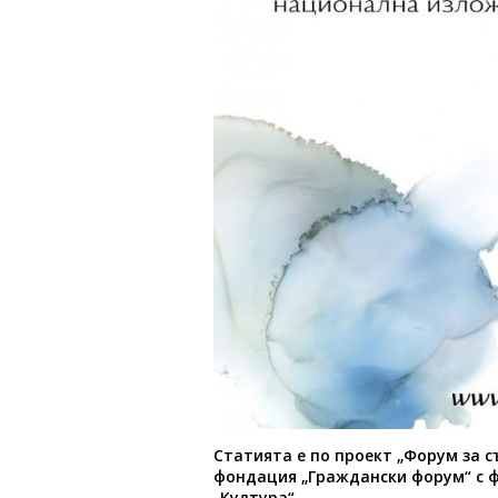
Статията е по п
роект „Форум за с
фондация „Граждански форум“ с 
„Култура“.