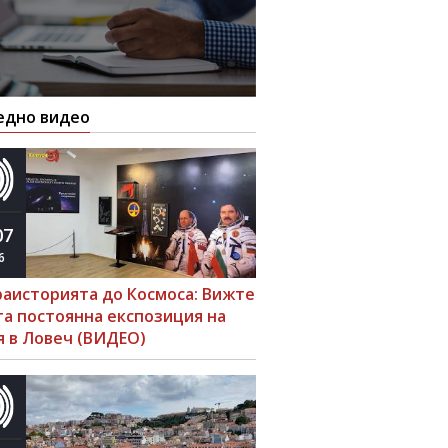
едно видео
07
6
раисторията до Космоса: Вижте
та постоянна експозиция на
я в Ловеч (ВИДЕО)