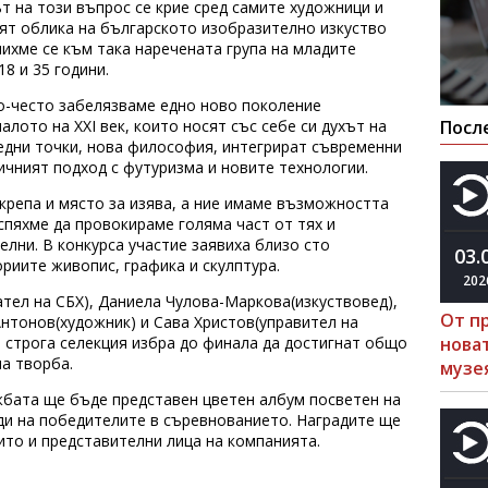
ът на този въпрос се крие сред самите художници и
мят облика на българското изобразително изкуство
ихме се към така наречената група на младите
8 и 35 години.
по-често забелязваме едно ново поколение
алото на XXI век, които носят със себе си духът на
Посл
ледни точки, нова философия, интегрират съвременни
ичният подход с футуризма и новите технологии.
крепа и място за изява, а ние имаме възможността
успяхме да провокираме голяма част от тях и
елни. В конкурса участие заявиха близо сто
03.
ориите живопис, графика и скулптура.
202
тел на СБХ), Даниела Чулова-Маркова(изкуствовед),
От п
нтонов(художник) и Сава Христов(управител на
на строга селекция избра до финала да достигнат общо
нова
на творба.
музе
бата ще бъде представен цветен албум посветен на
ди на победителите в съревнованието. Наградите ще
ито и представителни лица на компанията.