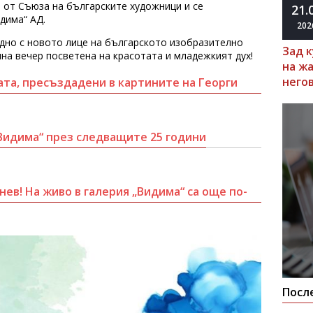
 от Съюза на българските художници и се
21.
идима“ АД.
202
едно с новото лице на българското изобразително
Зад 
чна вечер посветена на красотата и младежкият дух!
на ж
него
та, пресъздадени в картините на Георги
Видима“ през следващите 25 години
ев! На живо в галерия „Видима“ са още по-
Посл