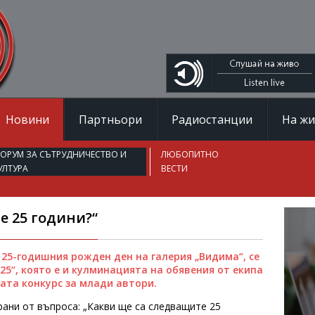
Новини
Партньори
Радиостанции
На ж
ОРУМ ЗА СЪТРУДНИЧЕСТВО И
ЛЮБОПИТНО
УЛТУРА
ВЕСТИ
е 25 години?“
 25-годишния рожден ден на галерия „Видима“, се
5“, която е и кулминацията на обявения от екипа
ата конкурс за млади автори.
ани от въпроса: „Какви ще са следващите 25