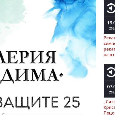
19.
202
Река
симп
рекат
на о
07.
202
„Лято
Крис
Пецо