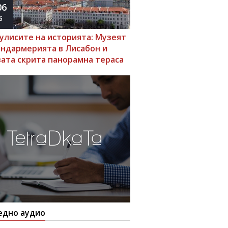
06
6
кулисите на историята: Музеят
андармерията в Лисабон и
вата скрита панорамна тераса
едно аудио