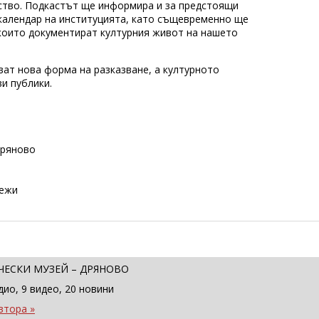
ство. Подкастът ще информира и за предстоящи
 календар на институцията, като същевременно ще
 които документират културния живот на нашето
ат нова форма на разказване, а културното
и публики.
Дряново
режи
ЧЕСКИ МУЗЕЙ – ДРЯНОВО
дио, 9 видео, 20 новини
втора »