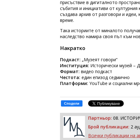
присъствие в дигиталното простран
събития и инициативи от културния
създава архив от разговори и идеи,
време.
Така историите от миналото получав
наследство намира своя път към нов
Накратко
Подкаст:
„Музеят говори“
Институция:
Исторически музей – 
Формат:
видео подкаст
Честота:
един епизод седмично
Платформи:
YouTube и социални м
Сподели
Партньор:
08. ИСТОРИ
Брой публикации:
2 ау
Всички публикации на а