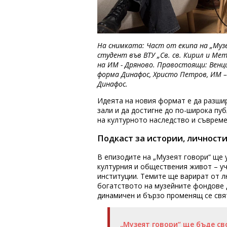
На снимката: Част от екипа на „Музе
студент във ВТУ „Св. св. Кирил и Ме
на ИМ - Дряново. Правостоящи: Венци
форма Динафос, Христо Петров, ИМ –
Динафос.
Идеята на новия формат е да разши
зали и да достигне до по-широка пуб
на културното наследство и съврем
Подкаст за истории, личности
В епизодите на „Музеят говори“ ще у
културния и обществения живот – уч
институции. Темите ще варират от 
богатството на музейните фондове д
динамичен и бързо променящ се свя
„Музеят говори“ ще бъде с