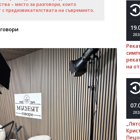
тва – място за разговори, които
т с предизвикателствата на съвремието.
19.
зговори
202
Река
симп
рекат
на о
07.
202
„Лято
Крис
Пецо