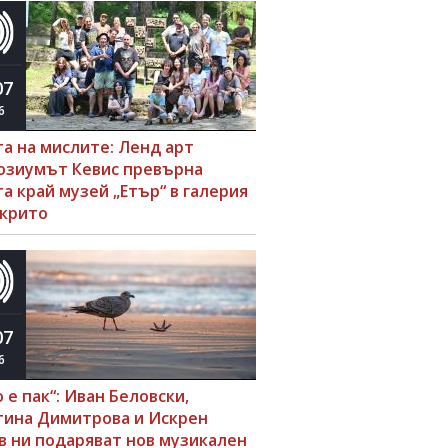
07
6
та на мислите: Ленд арт
озиумът Кевис превърна
а край музей „Етър“ в галерия
ткрито
07
6
 е пак“: Иван Беловски,
тина Димитрова и Искрен
в ни подаряват нов музикален