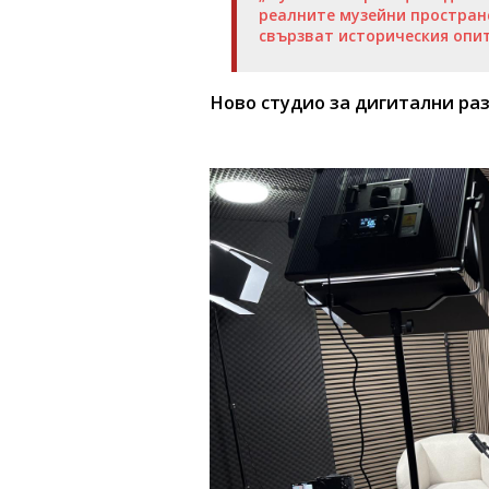
реалните музейни пространс
свързват историческия опи
Ново студио за дигитални ра