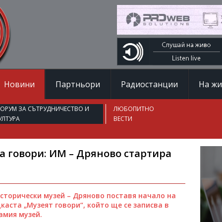
Новини
Партньори
Радиостанции
На ж
ОРУМ ЗА СЪТРУДНИЧЕСТВО И
ЛЮБОПИТНО
УЛТУРА
ВЕСТИ
да говори: ИМ – Дряново стартира
Исторически музей – Дряново поставя начало на
каста „Музеят говори“, който ще се записва в
амия музей.