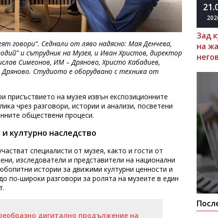
21.
202
Зад 
ят говори“. Седнали от ляво надясно: Мая Денчева,
на ж
тодий” и сътрудник на Музея, и Иван Христов, директор
него
слав Симеонов, ИМ – Дряново, Христо Кабадиев,
 Дряново. Студиото е оборудвано с техника от
ри присъствието на музея извън експозиционните
лика чрез разговори, истории и анализи, посветени
енните обществени процеси.
 и културно наследство
частват специалисти от музея, както и гости от
ени, изследователи и представители на национални
любопитни истории за движими културни ценности и
о по-широки разговори за ролята на музеите в един
т.
Посл
воеобразно дигитално продължение на