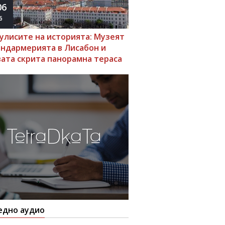
06
6
кулисите на историята: Музеят
андармерията в Лисабон и
вата скрита панорамна тераса
едно аудио