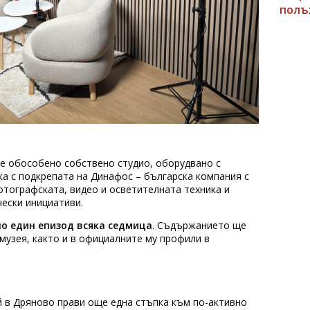
полъ
 е обособено собствено студио, оборудвано с
а с подкрепата на Динафос – българска компания с
отографската, видео и осветителната техника и
чески инициативи.
по един епизод всяка седмица
. Съдържанието ще
музея, както и в официалните му профили в
й в Дряново прави още една стъпка към по-активно