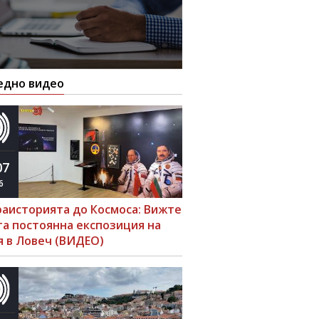
едно видео
07
6
раисторията до Космоса: Вижте
та постоянна експозиция на
я в Ловеч (ВИДЕО)