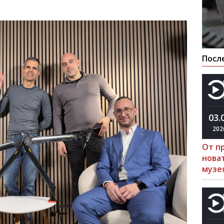
Посл
03.
202
От п
нова
музе