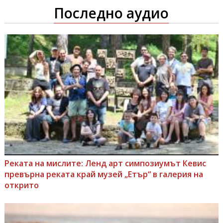
Последно аудио
Реката на мислите: Ленд арт симпозиумът Кевис
превърна реката край музей „Етър“ в галерия на
открито