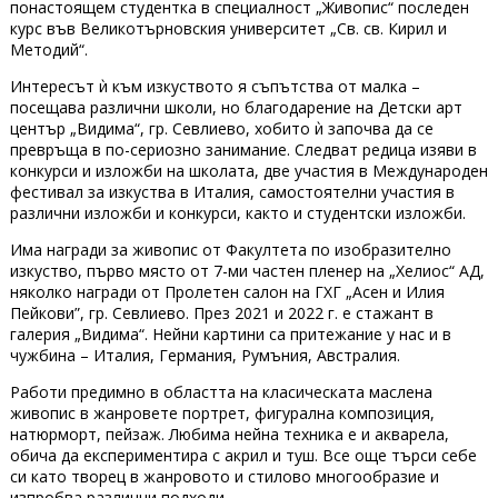
понастоящем студентка в специалност „Живопис“ последен
курс във Великотърновския университет „Св. св. Кирил и
Методий“.
Интересът ѝ към изкуството я съпътства от малка –
посещава различни школи, но благодарение на Детски арт
център „Видима“, гр. Севлиево, хобито ѝ започва да се
превръща в по-сериозно занимание. Следват редица изяви в
конкурси и изложби на школата, две участия в Международен
фестивал за изкуства в Италия, самостоятелни участия в
различни изложби и конкурси, както и студентски изложби.
Има награди за живопис от Факултета по изобразително
изкуство, първо място от 7-ми частен пленер на „Хелиос“ АД,
няколко награди от Пролетен салон на ГХГ „Асен и Илия
Пейкови”, гр. Севлиево. През 2021 и 2022 г. е стажант в
галерия „Видима“. Нейни картини са притежание у нас и в
чужбина – Италия, Германия, Румъния, Австралия.
Работи предимно в областта на класическата маслена
живопис в жанровете портрет, фигурална композиция,
натюрморт, пейзаж. Любима нейна техника е и акварела,
обича да експериментира с акрил и туш. Все още търси себе
си като творец в жанровото и стилово многообразие и
изпробва различни подходи.