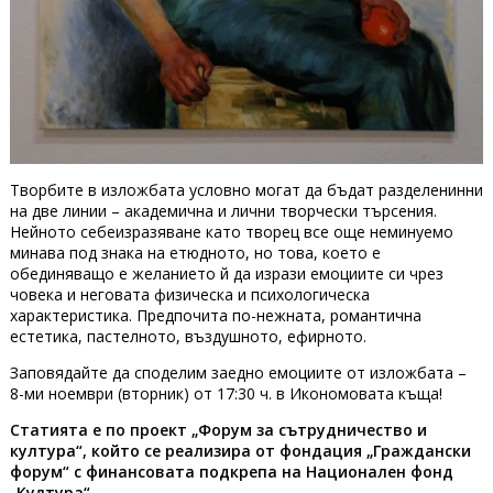
Творбите в изложбата условно могат да бъдат разделенинни
на две линии – академична и лични творчески търсения.
Нейното себеизразяване като творец все още неминуемо
минава под знака на етюдното, но това, което е
обединяващо е желанието й да изрази емоциите си чрез
човека и неговата физическа и психологическа
характеристика. Предпочита по-нежната, романтична
естетика, пастелното, въздушното, ефирното.
Заповядайте да споделим заедно емоциите от изложбата –
8-ми ноември (вторник) от 17:30 ч. в Икономовата къща!
Статията е по п
роект „Форум за сътрудничество и
култура“, който се реализира от фондация „Граждански
форум“ с финансовата подкрепа на Национален фонд
„Култура“.