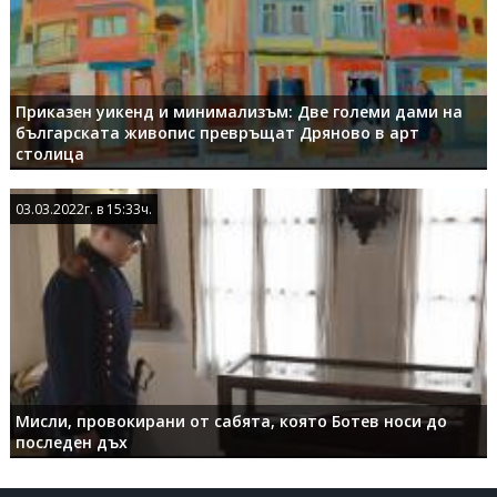
Приказен уикенд и минимализъм: Две големи дами на
българската живопис превръщат Дряново в арт
столица
03.03.2022г. в 15:33ч.
03.03.2022г. в 15:33ч.
Мисли, провокирани от сабята, която Ботев носи до
последен дъх