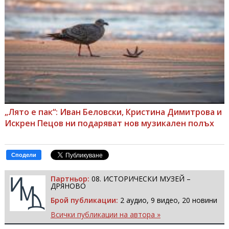
„Лято е пак“: Иван Беловски, Кристина Димитрова и
Искрен Пецов ни подаряват нов музикален полъх
Сподели
Партньор:
08. ИСТОРИЧЕСКИ МУЗЕЙ –
ДРЯНОВО
Брой публикации:
2 аудио, 9 видео, 20 новини
Всички публикации на автора »