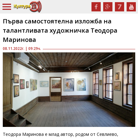
Първа самостоятелна изложба на
талантливата художничка Теодора
Маринова
08.11.2022г. | 09:29ч.
Теодора Маринова е млад автор, родом от Севлиево,