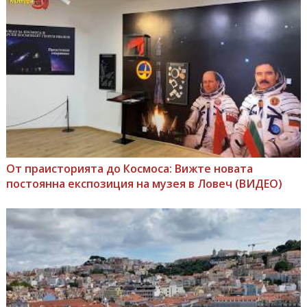
От праисторията до Космоса: Вижте новата
постоянна експозиция на музея в Ловеч (ВИДЕО)