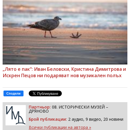
„Лято е пак“: Иван Беловски, Кристина Димитрова и
Искрен Пецов ни подаряват нов музикален полъх
Сподели
Партньор:
08. ИСТОРИЧЕСКИ МУЗЕЙ –
ДРЯНОВО
Брой публикации:
2 аудио, 9 видео, 20 новини
Всички публикации на автора »