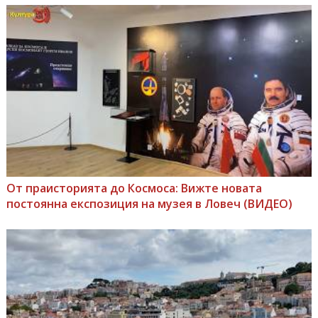
От праисторията до Космоса: Вижте новата
постоянна експозиция на музея в Ловеч (ВИДЕО)