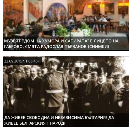
МУЗЕЯТ "ДОМ НА ХУМОРА И САТИРАТА" Е ЛИЦЕТО НА
ГАБРОВО, СМЯТА РАДОСЛАВ ПЪРВАНОВ (СНИМКИ)
22.09.2015г. в 08:46ч.
22.09.2015г. в 08:46ч.
ДА ЖИВЕЕ СВОБОДНА И НЕЗАВИСИМА БЪЛГАРИЯ! ДА
ЖИВЕЕ БЪЛГАРСКИЯТ НАРОД!