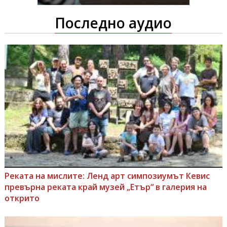
Последно аудио
Реката на мислите: Ленд арт симпозиумът Кевис
превърна реката край музей „Етър“ в галерия на
открито