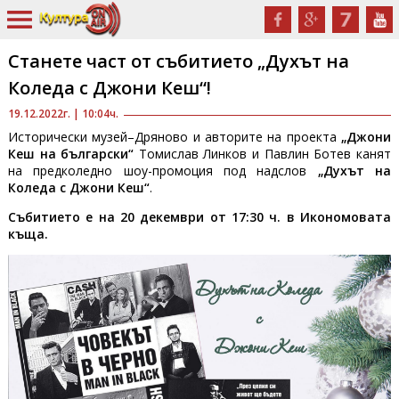
Станете част от събитието „Духът на
Коледа с Джони Кеш“!
19.12.2022г. | 10:04ч.
Исторически музей–Дряново и авторите на проекта
„Джони
Кеш на български“
Томислав Линков и Павлин Ботев канят
на предколедно шоу-промоция под надслов
„Духът на
Коледа с Джони Кеш“
.
Събитието е на 20 декември от 17:30 ч. в Икономовата
къща.