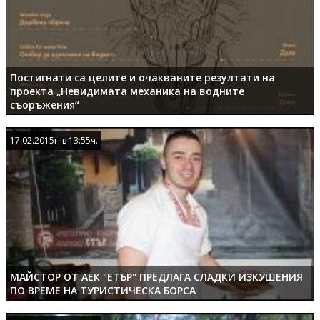
Постигнати са целите и очакваните резултати на
проекта „Невидимата механика на водните
съоръжения“
17.02.2015г. в 13:55ч.
17.02.2015г. в 13:55ч.
МАЙСТОР ОТ АЕК "ЕТЪР" ПРЕДЛАГА СЛАДКИ ИЗКУШЕНИЯ
ПО ВРЕМЕ НА ТУРИСТИЧЕСКА БОРСА