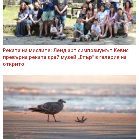
Реката на мислите: Ленд арт симпозиумът Кевис
превърна реката край музей „Етър“ в галерия на
открито