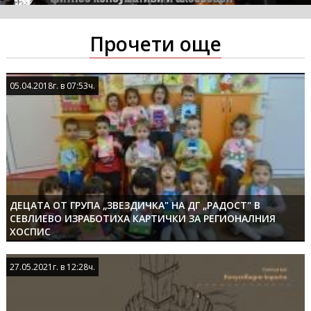
Прочети още
05.04.2018г. в 07:53ч.
05.04.2018г. в 07:53ч.
ДЕЦАТА ОТ ГРУПА „ЗВЕЗДИЧКА" НА ДГ „РАДОСТ" В
СЕВЛИЕВО ИЗРАБОТИХА КАРТИЧКИ ЗА РЕГИОНАЛНИЯ
ХОСПИС
27.05.2021г. в 12:28ч.
27.05.2021г. в 12:28ч.