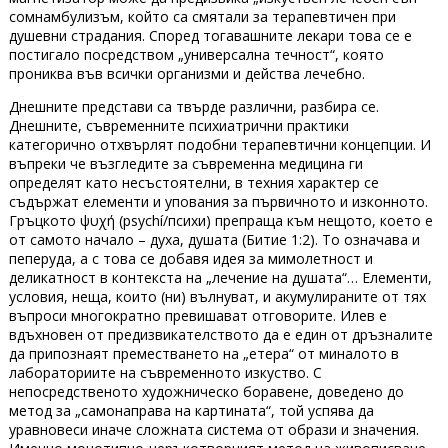
сомнамбулизъм, който са смятали за терапевтичен при
душевни страдания. Според тогавашните лекари това се е
постигало посредством „универсална течност“, която
прониква във всички организми и действа лечебно.
Днешните представи са твърде различни, разбира се.
Днешните, съвременните психиатрични практики
категорично отхвърлят подобни терапевтични концепции. И
въпреки че възгледите за съвременна медицина ги
определят като несъстоятелни, в техния характер се
съдържат елементи и упования за първичното и изконното.
Гръцкото ψυχή (psychí/психи) препраща към нещото, което е
от самото начало – духа, душата (Битие 1:2). То означава и
пеперуда, а с това се добавя идея за мимолетност и
деликатност в контекста на „лечение на душата“… Елементи,
условия, неща, които (ни) вълнуват, и акумулираните от тях
въпроси многократно превишават отговорите. Илев е
вдъхновен от предизвикателството да е един от дръзналите
да припознаят преместването на „етера“ от миналото в
лабораториите на съвременното изкуство. С
непосредственото художническо боравене, доведено до
метод за „самонаправа на картината“, той успява да
уравновеси иначе сложната система от образи и значения.