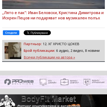
„Лято е пак“: Иван Беловски, Кристина Димитрова и
Искрен Пецов ни подаряват нов музикален полъх
Сподели
Партньор:
12. ХГ ХРИСТО ЦОКЕВ
Брой публикации:
6 аудио, 2 видео, 8 новини
Всички публикации на автора »