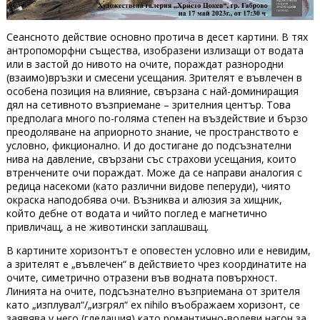
Сеансното действие основно протича в десет картини. В тях
антропоморфни същества, изобразени излизащи от водата
или в застой до нивото на очите, пораждат разнородни
(взаимо)връзки и смесени усещания. Зрителят е въвлечен в
особена позиция на влияние, свързана с най-доминиращия
дял на сетивното възприемане – зрителния център. Това
предполага много по-голяма степен на въздействие и бързо
преодоляване на априорното знание, че пространството е
условно, фикционално. И до достигане до подсъзнателни
нива на давление, свързани със страхови усещания, които
втренчените очи пораждат. Може да се направи аналогия с
редица насекоми (като различни видове пеперуди), чиято
окраска наподобява очи. Възниква и алюзия за хищник,
който дебне от водата и чийто поглед е магнетично
привличащ, а не животински заплашващ.
В картините хоризонтът е оповестен условно или е невидим,
а зрителят е „въвлечен“ в действието чрез координатите на
очите, симетрично отразени във водната повърхност.
Линията на очите, подсъзнателно възприемана от зрителя
като „изплувал“/„изгрял“ ex nihilo въображаем хоризонт, се
заявява у него (гледащия) като романтично-волеви нагон за