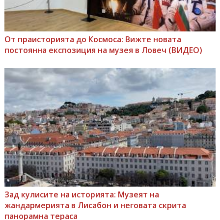
От праисторията до Космоса: Вижте новата
постоянна експозиция на музея в Ловеч (ВИДЕО)
Зад кулисите на историята: Музеят на
жандармерията в Лисабон и неговата скрита
панорамна тераса