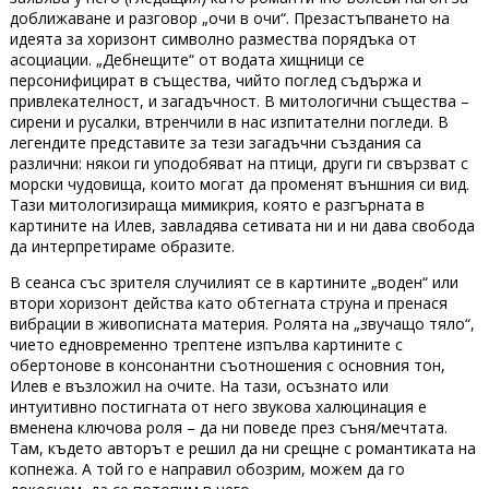
доближаване и разговор „очи в очи“. Презастъпването на
идеята за хоризонт символно размества порядъка от
асоциации. „Дебнещите“ от водата хищници се
персонифицират в същества, чийто поглед съдържа и
привлекателност, и загадъчност. В митологични същества –
сирени и русалки, втренчили в нас изпитателни погледи. В
легендите представите за тези загадъчни създания са
различни: някои ги уподобяват на птици, други ги свързват с
морски чудовища, които могат да променят външния си вид.
Тази митологизираща мимикрия, която е разгърната в
картините на Илев, завладява сетивата ни и ни дава свобода
да интерпретираме образите.
В сеанса със зрителя случилият се в картините „воден“ или
втори хоризонт действа като обтегната струна и пренася
вибрации в живописната материя. Ролята на „звучащо тяло“,
чието едновременно трептене изпълва картините с
обертонове в консонантни съотношения с основния тон,
Илев е възложил на очите. На тази, осъзнато или
интуитивно постигната от него звукова халюцинация е
вменена ключова роля – да ни поведе през съня/мечтата.
Там, където авторът е решил да ни срещне с романтиката на
копнежа. А той го е направил обозрим, можем да го