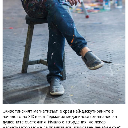
„Животинският магнетизъм“ е сред най-дискутираните в
началото на XIX век в Германия медицински схващания за
душевните състояния. Имало е твърдения, че лекар
магнетизатор може да предизвика „изкуствен лечебен сън“ –