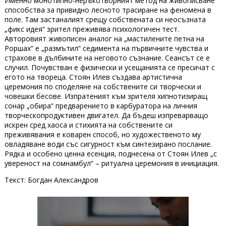
Именно монотипно-неръкотворният метод на живописване
способства за привидно лесното трасиране на феномена в
поле. Там застаналият срещу собствената си неосъзната
„фикс идея“ зрител преживява психологичен тест.
Авторовият живописен аналог на „мастилените петна на
Роршах“ е „размътил“ седимента на първичните чувства и
страхове в дълбините на неговото съзнание. Сеансът се е
случил. Почувстван е физически и усещанията се пресичат с
егото на твореца. Стоян Илев създава артистична
церемония по споделяне на собствените си творчески и
човешки бесове. Изпратеният към зрителя хипнотизиращ
сонар „обира“ предварението в карбуратора на личния
творческопродуктивен двигател. Да бъдеш изпреварващо
искрен сред хаоса и стихията на собствените си
преживявания е коварен способ, но художественото му
овладяване води със сигурност към синтезирано послание.
Рядка и особено ценна есенция, поднесена от Стоян Илев „с
увереност на сомнамбул“ – ритуална церемония в инициация.
Текст: Богдан Александров