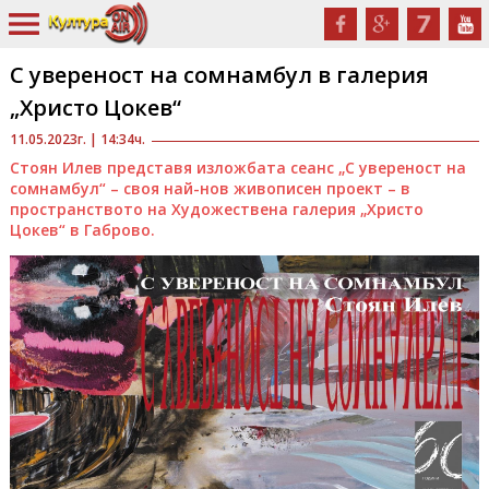
С увереност на сомнамбул в галерия
„Христо Цокев“
11.05.2023г. | 14:34ч.
Стоян Илев представя изложбата сеанс „С увереност на
сомнамбул“ – своя най-нов живописен проект – в
пространството на Художествена галерия „Христо
Цокев“ в Габрово.