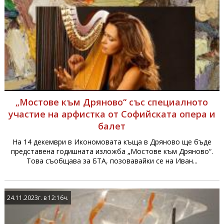
„Мостове към Дряново“ със специалното
участие на арфистка от Софийската опера и
балет
На 14 декември в Икономовата къща в Дряново ще бъде
представена годишната изложба „Мостове към Дряново“.
Това съобщава за БТА, позовавайки се на Иван...
24.11.2023г. в 12:16ч.