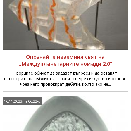
Опознайте неземния свят на
„Междупланетарните номади 2.0“
Творците обичат да задават въпроси и да оставят
отговорите на публиката. Правят го чрез изкуство и отново
чрез него провокират дебати, които ако не...
16.11.2023г. в 06:22ч.