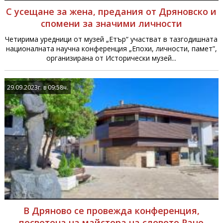
С усещане за жена, предания от Дряновско и
спомени за значими личности
Четирима уредници от музей „Етър“ участват в тазгодишната
националната научна конференция „Епохи, личности, памет”,
организирана от Исторически музей...
29.09.2023г. в 09:58ч.
В Дряново се провежда конференция,
посветена на майстора на словото Рачо