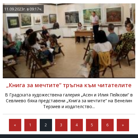
11.09.2023г. в 09:17ч.
„Книга за мечтите“ тръгна към читателите
В Градската художествена галерия „Асен и Илия Пейкови“ в
Севлиево бяха представени „Книга за мечтите“ на Венелин
Терзиев и издателство...
«
1
2
3
4
5
6
»