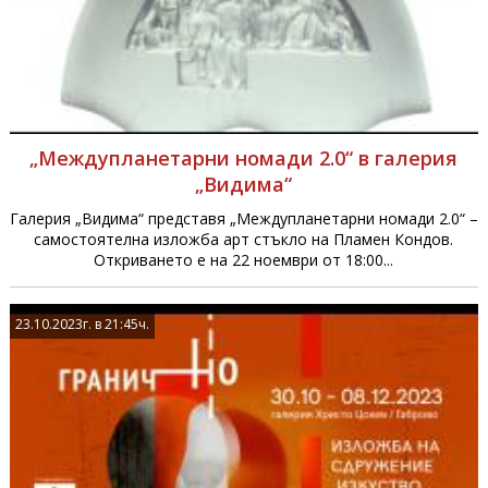
„Междупланетарни номади 2.0“ в галерия
„Видима“
Галерия „Видима“ представя „Междупланетарни номади 2.0“ –
самостоятелна изложба арт стъкло на Пламен Кондов.
Откриването е на 22 ноември от 18:00...
23.10.2023г. в 21:45ч.