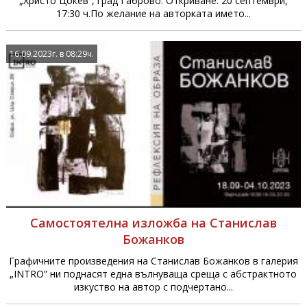
„Христо Цокев”, град Габрово. Откриване: 20 септември,
17:30 ч.По желание на авторката името...
16.09.2023г. в 08:29ч.
Самостоятелна изложба на Станислав
Божанков
Графичните произведения на Станислав Божанков в галерия
„INTRO” ни поднасят една вълнуваща среща с абстрактното
изкуство на автор с подчертано...