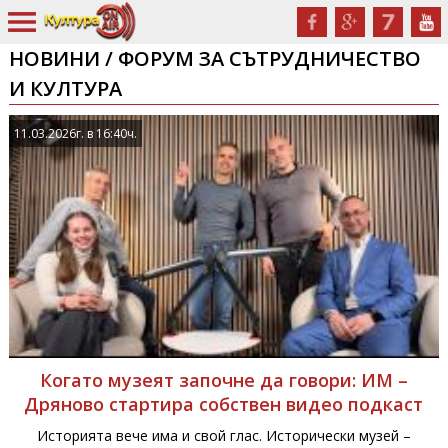
НОВИНИ / ФОРУМ ЗА СЪТРУДНИЧЕСТВО
И КУЛТУРА
11.03.2026г. в 16:40ч.
Когато музеят започне да говори: ИМ –
Дряново стартира собствен видео подкаст
Историята вече има и свой глас. Исторически музей –