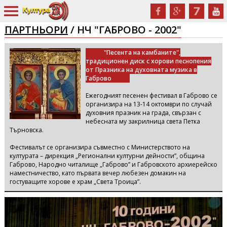
ПАРТНЬОРИ
/ НЧ "ГАБРОВО - 2002"
"Песента на камбаните",
традиционен диск с хорови песнопения
от Празника на духовната музика в
Габрово
Ежегодният песенен фестивал в Габрово се
организира на 13-14 октомври по случай
духовния празник на града, свързан с
небесната му закрилница света Петка
Търновска.
Фестивалът се организира съвместно с Министерството на
културата – дирекция „Регионални културни дейности”, община
Габрово, Народно читалище „Габрово” и Габровското архиерейско
наместничество, като първата вечер любезен домакин на
гостуващите хорове е храм „Света Троица”.