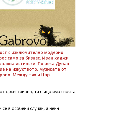
ност с изключително модерно
рос само за бизнес, Иван хаджи
авлява истински. По река Дунав
ие на изкуството, музиката от
рово. Между тях и Цар
 от оркестриона, тя също има своята
се в особени случаи, а неин