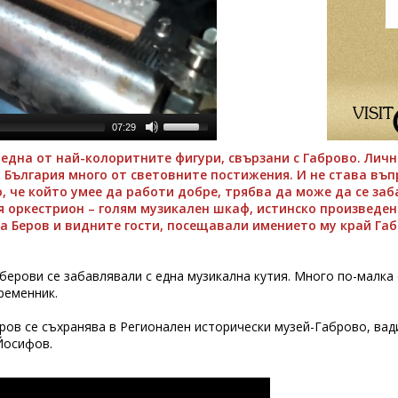
07:29
дна от най-колоритните фигури, свързани с Габрово. Лич
в България много от световните постижения. И не става въп
, че който умее да работи добре, трябва да може да се заб
ия оркестрион – голям музикален шкаф, истинско произведен
а Беров и видните гости, посещавали имението му край Габ
берови се забавлявали с една музикална кутия. Много по-малка
ременник.
ов се съхранява в Регионален исторически музей-Габрово, вади 
Йосифов.