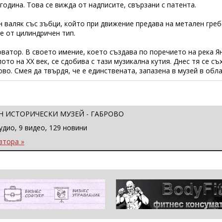
година. Това се вижда от надписите, свързани с патента.
н валяк със зъбци, който при движение предава на метален греб
е от цилиндричен тип.
ватор. В своето имение, което създава по поречието на река Я
ото на ХХ век, се сдобива с тази музикална кутия. Днес тя се с
во. Смея да твърдя, че е единствената, запазена в музей в обла
 ИСТОРИЧЕСКИ МУЗЕЙ - ГАБРОВО
удио, 9 видео, 129 новини
втора »