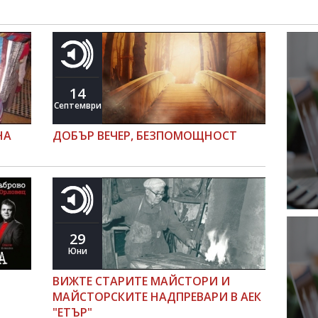
14
Септември
НА
ДОБЪР ВЕЧЕР, БЕЗПОМОЩНОСТ
29
Юни
ВИЖТЕ СТАРИТЕ МАЙСТОРИ И
МАЙСТОРСКИТЕ НАДПРЕВАРИ В АЕК
"ЕТЪР"