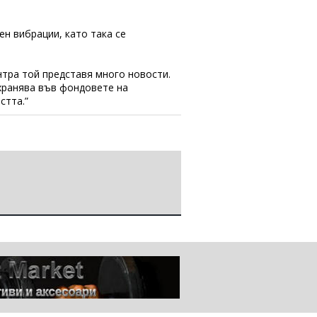
ен вибрации, като така се
нтра той представя много новости.
ъхранява във фондовете на
стта.”