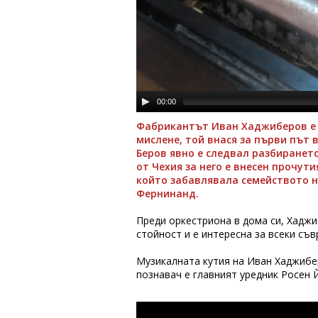
00:00
Фабрикантът Иван Хаджиберов е е
мислене, той внася за първи път 
Беров явно е следвал разбирането
от Чехия за него е внесен прочут
който забавлявала семейството н
Фернинанд.
Преди оркестриона в дома си, Хаджи
стойност и е интересна за всеки съв
Музикалната кутия на Иван Хаджибер
познавач е главният уредник Росен 