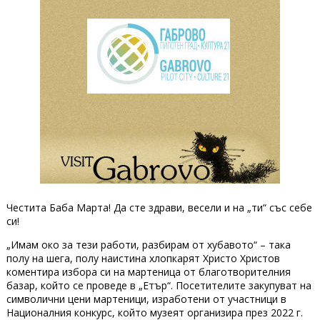
Честита Баба Марта! Да сте здрави, весели и на „ти“ със себе
си!
„Имам око за тези работи, разбирам от хубавото“ – така
полу на шега, полу наистина хлопкарят Христо Христов
коментира избора си на мартеница от благотворителния
базар, който се проведе в „Етър“. Посетителите закупуват на
символични цени мартеници, изработени от участници в
Националния конкурс, който музеят организира през 2022 г.