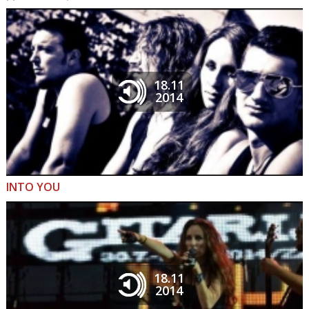
18.11
2014
INTO YOU
18.11
2014