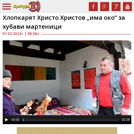
Хлопкарят Христо Христов „има око“ за
хубави мартеници
01.03.2022г. | 08:28ч.
00:00
02:28