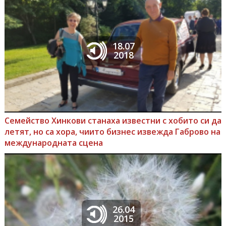
18.07
2018
Семейство Хинкови станаха известни с хобито си да
летят, но са хора, чиито бизнес извежда Габрово на
международната сцена
26.04
2015