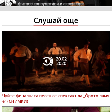
Слушай още
20.02
2020
Чуйте финалната песен от спектакъла „Òрото ламя
е“ (СНИМКИ)