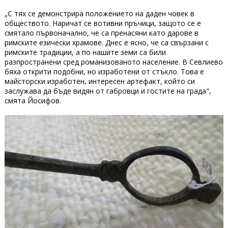
„С тях се демонстрира положението на даден човек в
обществото. Наричат се вотивни пръчици, защото се е
смятало първоначално, че са пренасяни като дарове в
римските езически храмове. Днес е ясно, че са свързани с
римските традиции, а по нашите земи са били
разпространени сред романизованото население. В Севлиево
бяха открити подобни, но изработени от стъкло. Това е
майсторски изработен, интересен артефакт, който си
заслужава да бъде видян от габровци и гостите на града",
смята Йосифов.