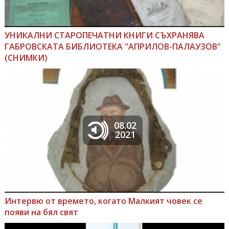
УНИКАЛНИ СТАРОПЕЧАТНИ КНИГИ СЪХРАНЯВА
ГАБРОВСКАТА БИБЛИОТЕКА "АПРИЛОВ-ПАЛАУЗОВ"
(СНИМКИ)
08.02
2021
Интервю от времето, когато Малкият човек се
появи на бял свят