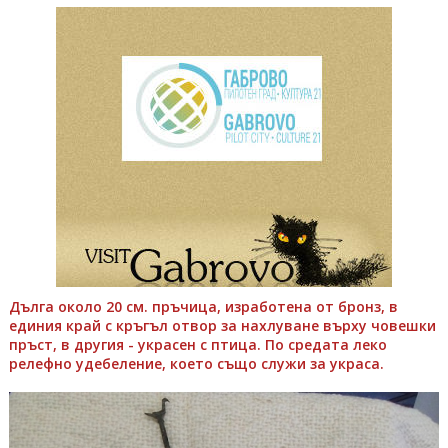
Дълга около 20 см. пръчица, изработена от бронз, в
единия край с кръгъл отвор за нахлуване върху човешки
пръст, в другия - украсен с птица. По средата леко
релефно удебеление, което също служи за украса.