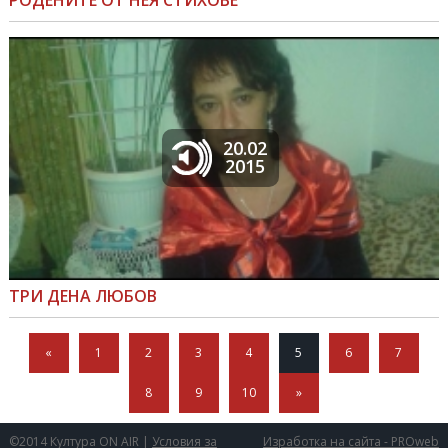
20.02
2015
ТРИ ДЕНА ЛЮБОВ
«
1
2
3
4
5
6
7
8
9
10
»
©2014 Култура ON AIR |
Условия за
Изработка на сайта - PROweb