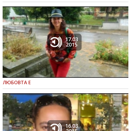
17.03
2015
ЛЮБОВТА Е
16.03