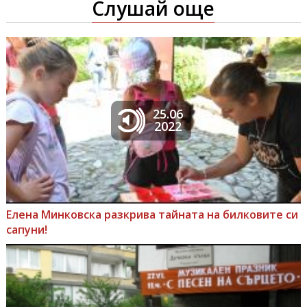
Слушай още
25.06
2022
Елена Минковска разкрива тайната на билковите си
сапуни!