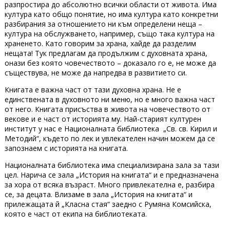
разпростира до абсолютно всички области от живота. Има
култура като общо понятие, но има култура като конкретни
разбирания за отношението ни към определени неща –
култура на обслужването, например, също така култура на
храненето. Като говорим за храна, хайде да разделим
нещата! Тук предлагам да продължим с духовната храна,
онази без която човечеството – доказало го е, не може да
съществува, не може да напредва в развитието си.
Книгата е важна част от тази духовна храна. Не е
единствената в духовното ни меню, но е много важна част
от него. Книгата присъства в живота на човечеството от
векове и е част от историята му. Най-старият културен
институт у нас е Националната библиотека „Св. св. Кирил и
Методий“, където по лек и увлекателен начин можем да се
запознаем с историята на книгата.
Националната библиотека има специализирана зала за тази
цел. Нарича се зала „История на книгата“ и е предназначена
за хора от всяка възраст. Много привлекателна е, разбира
се, за децата. Влизаме в зала „История на книгата“
и
прилежащата й „Класна стая“
заедно с Румяна Комсийска,
която е част от екипа на библиотеката.