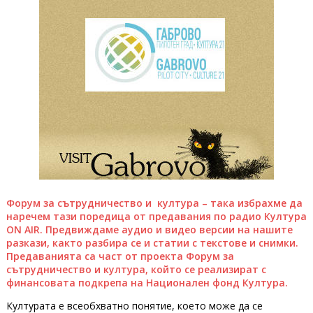
Форум за сътрудничество и култура – така избрахме да
наречем тази поредица от предавания по радио Култура
ON AIR. Предвиждаме аудио и видео версии на нашите
разкази, както разбира се и статии с текстове и снимки.
Предаванията са част от проекта Форум за
сътрудничество и култура, който се реализират с
финансовата подкрепа на Национален фонд Култура.
Културата е всеобхватно понятие, което може да се