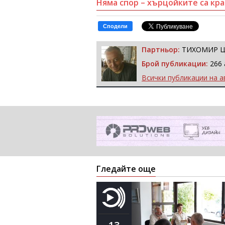
Няма спор – хърцойките са кр
Сподели
Партньор:
ТИХОМИР 
Брой публикации:
266 
Всички публикации на а
Гледайте още