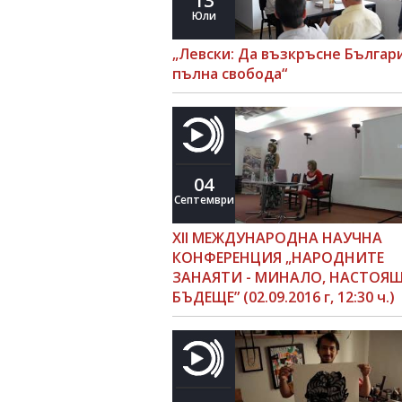
13
Юли
„Левски: Да възкръсне Българи
пълна свобода“
04
Септември
ХІІ МЕЖДУНАРОДНА НАУЧНА
КОНФЕРЕНЦИЯ „НАРОДНИТЕ
ЗАНАЯТИ - МИНАЛО, НАСТОЯЩ
БЪДЕЩЕ” (02.09.2016 г, 12:30 ч.)