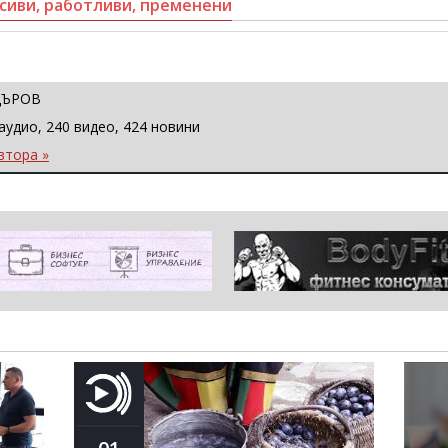
асиви, работливи, пременени
ЦЪРОВ
аудио, 240 видео, 424 новини
втора »