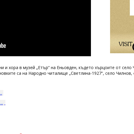
ни и хора в музей „Етър“ на Еньовден, където хърцоите от село
ановките са на Народно читалище „Светлина-1927“, село Чилнов
..
..