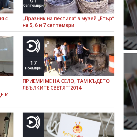
01
Септември
я с
„Празник на пестила“ в музей „Етър“
на 5, 6 и 7 септември
17
Ноември
ПРИЕМИ МЕ НА СЕЛО, ТАМ КЪДЕТО
ЯБЪЛКИТЕ СВЕТЯТ`2014
Е И