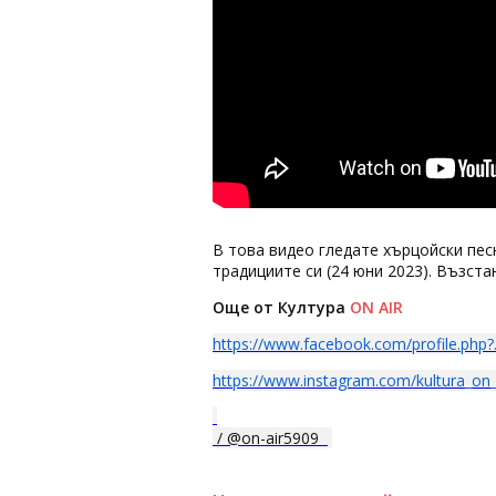
В това видео гледате хърцойски пес
традициите си (24 юни 2023). Възст
Още от Култура
ON AIR
https://www.facebook.com/profile.php?.
https://www.instagram.com/kultura_on_.
/ @on-air5909