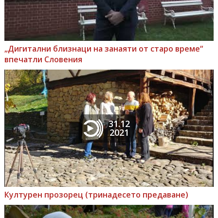
„Дигитални близнаци на занаяти от старо време“
впечатли Словения
31.12
2021
Културен прозорец (тринадесето предаване)