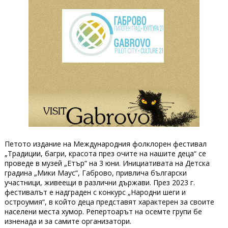
Петото издание на Международния фолклорен фестивал
„Традиции, багри, красота през очите на нашите деца“ се
проведе в музей „Етър“ на 3 юни. Инициативата на Детска
градина „Мики Маус“, Габрово, привлича български
участници, живеещи в различни държави. През 2023 г.
фестивалът е надграден с конкурс „Народни шеги и
остроумия“, в който деца представят характерен за своите
населени места хумор. Репертоарът на осемте групи бе
изненада и за самите организатори.