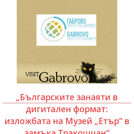
„Българските занаяти в
дигитален формат:
изложбата на Музей „Етър“ в
замъка Тракошчан“