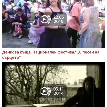
22.06
2019
Дечкова къща, Национален фестивал „С песен на
сърцето"
05.11
2014