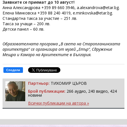
Заявките се приемат до 10 август!
Анна Александрова +359 89 660 3946, a.alexandrova@etar.bg.
Елена Минковска +359 88 240 4019, e.minkovska@etar.bg.
Стандартна такса за участие – 251 лв.
Такса за учащи – 200 лв.
Детски панел – 60 лв.
Образователната програма „В света на Старопланинската
архитектура“ се организира от музей „Етър“, Сдружение
Мещра и Камара на Архитектите в България.
Сподели
Партньор:
ТИХОМИР ЦЪРОВ
Брой публикации:
266 аудио, 240 видео, 424
новини
Всички публикации на автора »