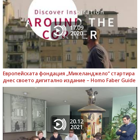
17.09
2020
Европейската фондация „Микеланджело“ стартира
днес своето дигитално издание – Homo Faber Guide
20.12
2021