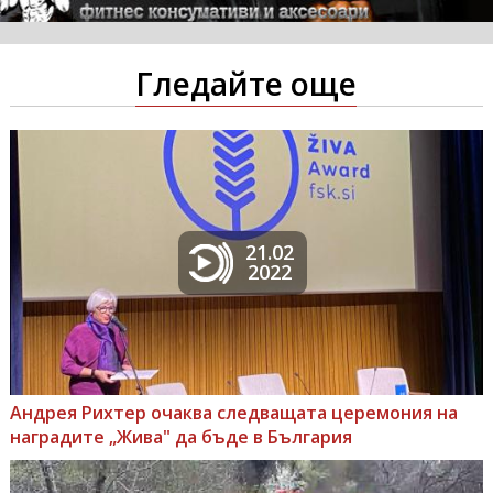
Гледайте още
21.02
2022
Андрея Рихтер очаква следващата церемония на
наградите „Жива" да бъде в България