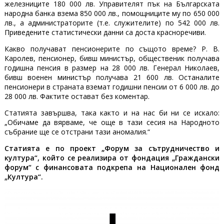
железниците 180 000 лв. Управителят пък на Българската
народна банка взема 850 000 лв., помощниците му по 650 000
лв., а администраторите (т.е. служителите) по 542 000 лв.
Приведените статистически данни са доста красноречиви.
Какво получават пенсионерите по същото време? Р. В.
Каролев, пенсионер, бивш министър, общественик получава
годишна пенсия в размер на 28 000 лв. Генерал Николаев,
бивш военен министър получава 21 600 лв. Останалите
пенсионери в страната вземат годишни пенсии от 6 000 лв. до
28 000 лв. Фактите остават без коментар.
Статията завършва, така както и на нас би ни се искало:
„Обичаме да вярваме, че още в тази сесия на Народното
събрание ще се отстрани тази аномалия.“
Статията е по п
роект „Форум за сътрудничество и
култура“, който се реализира от фондация „Граждански
форум“ с финансовата подкрепа на Национален фонд
„Култура“.