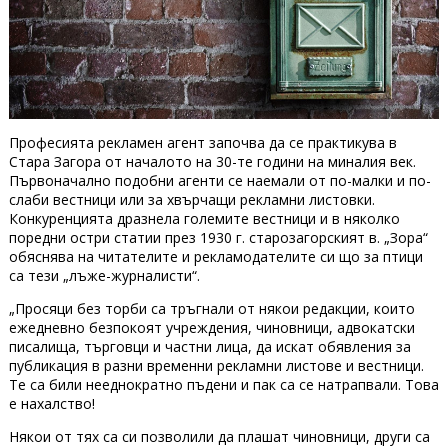
Професията рекламен агент започва да се практикува в
Стара Загора от началото на 30-те години на миналия век.
Първоначално подобни агенти се наемали от по-малки и по-
слаби вестници или за хвърчащи рекламни листовки.
Конкуренцията дразнела големите вестници и в няколко
поредни остри статии през 1930 г. старозагорският в. „Зора“
обяснява на читателите и рекламодателите си що за птици
са тези „лъже-журналисти“.
„Просяци без торби са тръгнали от някои редакции, които
ежедневно безпокоят учреждения, чиновници, адвокатски
писалища, търговци и частни лица, да искат обявления за
публикация в разни временни рекламни листове и вестници.
Те са били нееднократно пъдени и пак са се натрапвали. Това
е нахалство!
Някои от тях са си позволили да плашат чиновници, други са