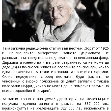
Така започва редакционна статия във вестник „Зора“ от 1926
г. Пенсионерите мизерстват, защото държавата не
разполага със средства за подпомагане на пенсионния фонд.
Държавата изнемогва и въпреки старанието си не може да
даде „един по-сносен живот на оголените пенсионери, които
едва преживяват“. А техните искания са повече от скромни.
Силно недоумение, според вестника, буди фактът, че
чиновници с високо положение си дават заплати с такива
колосални цифри, „които не могат да не помрачат разума на
всеки родолюбив българин“.
За какво точно става дума? Директорът на железниците
получава годишна заплата в размер на 337 000 лв.,
юрисконсултът на железниците 328 000 лв., инженерите в