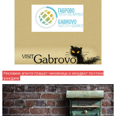
Рекламни агенти плашат чиновници и изнудват почтени
граждани