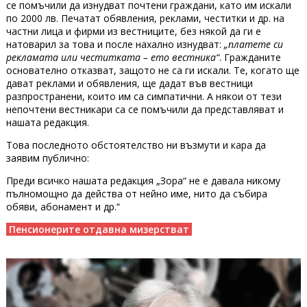
се помъчили да изнудват почтени граждани, като им искали
по 2000 лв. Печатат обявления, реклами, честитки и др. на
частни лица и фирми из вестниците, без някой да ги е
натоварил за това и после нахално изнудват:
„платете си
рекламата или честитката – ето вестника“
. Гражданите
основателно отказват, защото не са ги искали. Те, когато ще
дават реклами и обявления, ще дадат във вестници
разпространени, които им са симпатични. А някои от тези
непочтени вестникари са се помъчили да представляват и
нашата редакция.
Това последното обстоятелство ни възмути и кара да
заявим публично:
Преди всичко нашата редакция „Зора“ не е давала никому
пълномощно да действа от нейно име, нито да събира
обяви, абонамент и др.“
Пенсионерите отдавна мизерстват