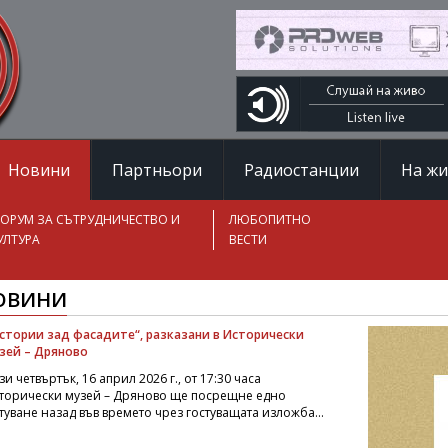
Новини
Партньори
Радиостанции
На ж
ОРУМ ЗА СЪТРУДНИЧЕСТВО И
ЛЮБОПИТНО
УЛТУРА
ВЕСТИ
ОВИНИ
стории зад фасадите“, разказани в Исторически
зей – Дряново
зи четвъртък, 16 април 2026 г., от 17:30 часа
торически музей – Дряново ще посрещне едно
туване назад във времето чрез гостуващата изложба...