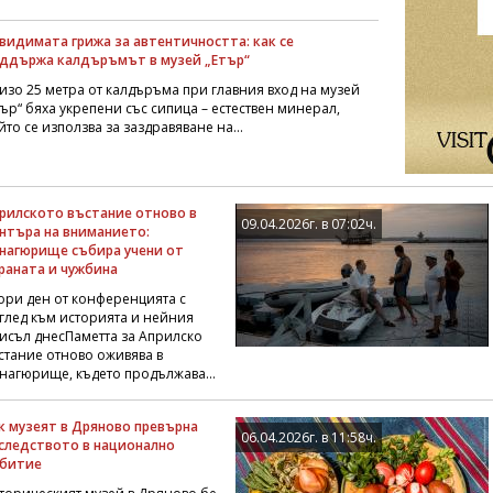
видимата грижа за автентичността: как се
ддържа калдъръмът в музей „Етър“
изо 25 метра от калдъръма при главния вход на музей
тър“ бяха укрепени със сипица – естествен минерал,
йто се използва за заздравяване на...
рилското въстание отново в
09.04.2026г. в 07:02ч.
нтъра на вниманието:
нагюрище събира учени от
раната и чужбина
ори ден от конференцията с
глед към историята и нейния
исъл днесПаметта за Априлско
стание отново оживява в
нагюрище, където продължава...
к музеят в Дряново превърна
06.04.2026г. в 11:58ч.
следството в национално
битие