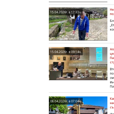
Не
15.04.2026г. в 17:33ч.
по
Бл
„Е
ко
Ап
15.04.2026г. в 09:14ч.
це
Па
ст
Вт
по
см
въ
Па
Ка
08.04.2026г. в 07:04ч.
на
съ