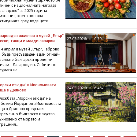
торическият музей в Дряново бе
личен с националната награда
аследство“ за 2025 година –
изнание, което поставя
ституцията сред водещите...
заровден оживява в музей „Етър“
27.03.2026г. в 10:30ч.
песни, танци и млади лазарки
 4 април в музей „Етър“, Габрово
 бъде пресъздаден един от най-
асивите български пролетни
ичаи – Лазаровден. Събитието
едлага на...
орски етюди“ в Икономовата
24.03.2026г. в 16:46ч.
ща в Дряново
ложбата „Морски етюди“ на
бомир Йорданов в Икономовата
ща в Дряново представя
временно българско изкуство,
ъхновено от морето и
трешния...