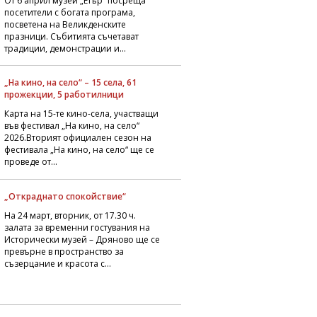
От 6 април музей „Етър“ посреща
посетители с богата програма,
посветена на Великденските
празници. Събитията съчетават
традиции, демонстрации и...
„На кино, на село“ – 15 села, 61
прожекции, 5 работилници
Карта на 15-те кино-села, участващи
във фестивал „На кино, на село“
2026.Вторият официален сезон на
фестивала „На кино, на село“ ще се
проведе от...
„Откраднато спокойствие“
На 24 март, вторник, от 17.30 ч.
залата за временни гостувания на
Исторически музей – Дряново ще се
превърне в пространство за
съзерцание и красота с...