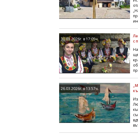
Ис
от
„Н
пр
ин
Ла
30.03.2026г. в 17:05ч.
с 
На
ще
кр
об
пр
„М
26.03.2026г. в 13:57ч.
къ
Из
Лю
къ
съ
вд
въ