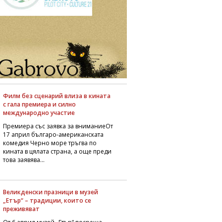
Филм без сценарий влиза в кината
с гала премиера и силно
международно участие
Премиера със заявка за вниманиеОт
17 април българо-американската
комедия Черно море тръгва по
кината в цялата страна, а още преди
това заявява...
Великденски празници в музей
„Етър“ – традиции, които се
преживяват