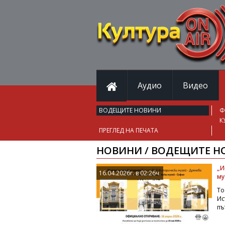
Аудио
Видео
ВОДЕЩИТЕ НОВИНИ
Ф
К
ПРЕГЛЕД НА ПЕЧАТА
НОВИНИ / ВОДЕЩИТЕ Н
„И
16.04.2026г. в 02:26ч.
му
То
Ис
пъ