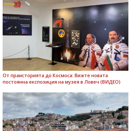
От праисторията до Космоса: Вижте новата
постоянна експозиция на музея в Ловеч (ВИДЕО)