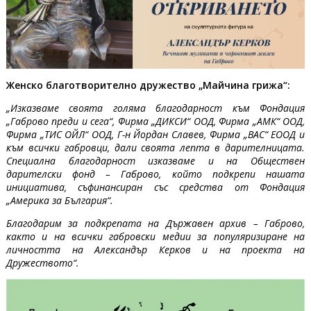
Женско благотворително дружество „Майчина грижа“:
„Изказваме своята голяма благодарност към Фондация
„Габрово преди и сега“, Фирма „ДИКСИ“ ООД, Фирма „АМК“ ООД,
Фирма „ТИС ОЙЛ“ ООД, Г-н Йордан Славев, Фирма „ВАС“ ЕООД и
към всички габровци, дали своята лепта в дарителницата.
Специална благодарност изказваме и на Обществен
дарителски фонд – Габрово, който подкрепи нашата
инициатива, съфинансиран със средства от Фондация
„Америка за България“.
Благодарим за подкрепата на Държавен архив – Габрово,
както и на всички габровски медии за популяризиране на
личността на Александър Керков и на проекта на
Дружеството“.