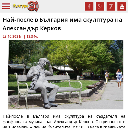
Най-после в България има скулптура на
Александър Керков
28.10.2021г. | 12:34ч.
Най-после в Българи има скулптура на създателя на
фанфарната музика нас Александър Керков. Откриването е
на 1 ноември – Ден на будителите, от 10:30 часа в градинката