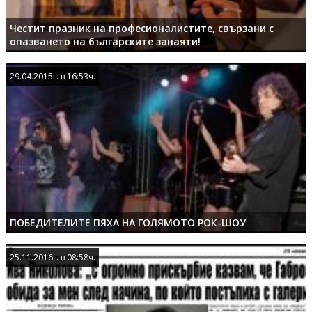
Честит празник на професионалистите, свързани с
опазването на българските занаяти!
29.04.2015г. в 16:53ч.
29.04.2015г. в 16:53ч.
ПОБЕДИТЕЛИТЕ ПЯХА НА ГОЛЯМОТО РОК-ШОУ
25.11.2016г. в 08:58ч.
25.11.2016г. в 08:58ч.