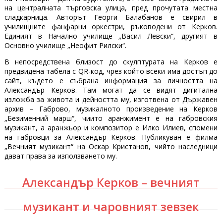
на централната търговска улица, пред прочутата местна
сладкарница. Авторът Георги Балабанов е свирил в
училищните фанфарни оркестри, ръководени от Керков.
Единият в Начално училище „Васил Левски“, другият в
Основно училище „Неофит Рилски“.
В непосредствена близост до скулптурата на Керков е
предвидена табела с QR-код, чрез който всеки има достъп до
сайт, където е събрана информация за личността на
Александър Керков. Там могат да се видят дигитална
изложба за живота и дейността му, изготвена от Държавен
архив – Габрово, музикалното произведение на Керков
„Безименний марш“, чиито аранжимент е на габровския
музикант, а аранжьор и композитор е Илко Илиев, спомени
на габровци за Александър Керков. Публикуван е филма
„Вечният музикант“ на Оскар Кристанов, чийто наследници
дават права за използването му.
Александър Керков – вечният
музикант и чаровният зевзек