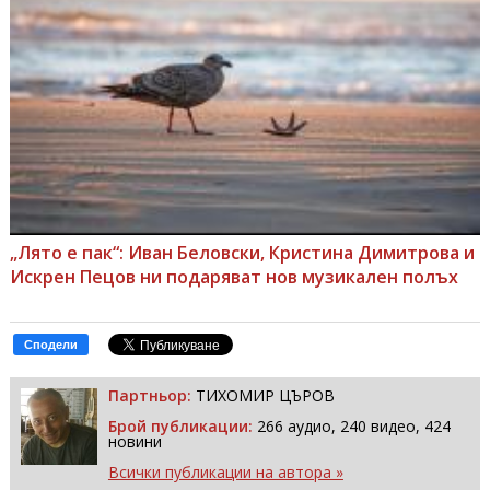
„Лято е пак“: Иван Беловски, Кристина Димитрова и
Искрен Пецов ни подаряват нов музикален полъх
Сподели
Партньор:
ТИХОМИР ЦЪРОВ
Брой публикации:
266 аудио, 240 видео, 424
новини
Всички публикации на автора »