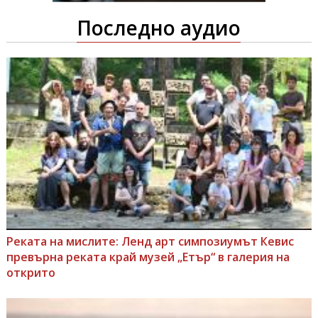
Последно аудио
Реката на мислите: Ленд арт симпозиумът Кевис
превърна реката край музей „Етър“ в галерия на
открито