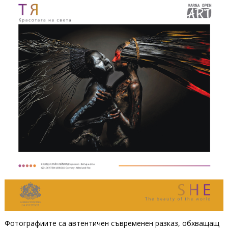
Фотографиите са автентичен съвременен разказ, обхващащ