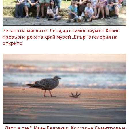
Реката на мислите: Ленд арт симпозиумът Кевис
превърна реката край музей „Етър“ в галерия на
открито
„Лято е пак“: Иван Беловски, Кристина Димитрова и