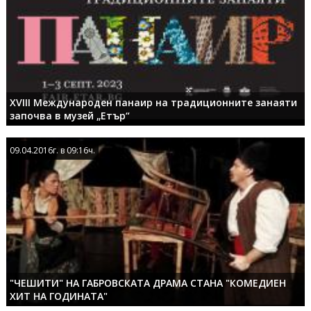
XVIII Международен панаир на традиционните занаяти
започва в музей „Етър“
09.04.2016г. в 09:16ч.
09.04.2016г. в 09:16ч.
"ЧЕШИТИ" НА ГАБРОВСКАТА ДРАМА СТАНА "КОМЕДИЕН
ХИТ НА ГОДИНАТА"