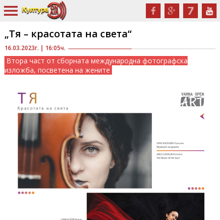
„Тя – красотата на света“
16.03.2023г. | 16:05ч.
Втора част от сборната международна фотографска
изложба, посветена на жените