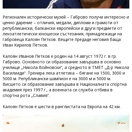
Регионален исторически музей – Габрово получи интересно и
ценно дарение – отличия, медали, дипломи и грамоти от
републикански, балкански европейски и други предмети от
лекоатлетически юношески състезания, принадлежащи на
габровеца Калоян Петков. Вещите предаде неговия баща
Иван Кирилов Петков.
Калоян Иванов Петков е роден на 14 август 1972 г. в гр.
Габрово. Основното си образование завършва в основно
училище „Никола Войновски“, а средното в ТМЕТ „Д-р Никола
Василиади“. Тренира лека атлетика – бягане на 1500, 3000 и
5000 м. Републикански шампион е на 3000 м и 5000 м.
Висшето си образование завършва в Националната спортна
академия през 1997 г., а военната си служба отбива в
спортна рота „Славия“.
Калоян Петков е шести в ранглистата на Европа на 42 км.