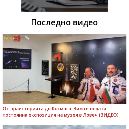
Последно видео
От праисторията до Космоса: Вижте новата
постоянна експозиция на музея в Ловеч (ВИДЕО)