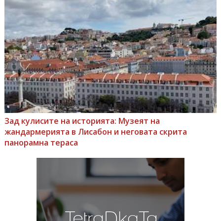
Зад кулисите на историята: Музеят на
жандармерията в Лисабон и неговата скрита
панорамна тераса