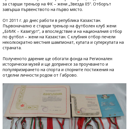
за старши треньор на ФК – жени „Звезда 05“. Отборът
завърша първенството на първо място.
От 2011 г. до днес работи в република Казахстан.
Първоначално е старши треньор на футболен клуб жени
„БИИК – Казигурт“, а впоследствие и на националния отбор
по футбол – жени на Казахстан. С клубния отбор печели
неколкократно местния шампионат, купата и суперкупата на
страната.
Полученото дарение ще обогати фонда на Регионален
исторически музей и ще допринесе за проучването и
популяризирането на спорта и спорните постижения на
отделни личности родом от Габрово.