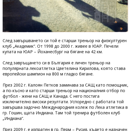
След завършването си той е старши треньор на физкултурен
клуб „Академик“. От 1998 до 2000 г. живее в ЮАР. Печели
купата на ЮАР – Йоханесбург на бягане на 42 км.
След завръщането си в България е личен треньор на
популярната лекоатлетка Цветелина Кирилова, която става
европейски шампион на 800 м гладко бягане.
През 2002 г. Калоян Петков заминава за САЩ като помощник,
а по-късно и като старши треньор на националния отбор по
футбол - жени на САЩ и Канада. С него постига
изключително високи резултати. Успоредно с работата той
завършва задочно Международния колеж по Лека атлетика в
гр. Гошин, щата Индиана. Там той тренира футболен клуб
„Индиана“.
През 2009 г. е изпратен в гр. Перм – Русия, където е назначен