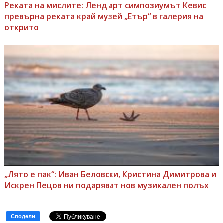
Реката на мислите: Ленд арт симпозиумът Кевис
превърна реката край музей „Етър“ в галерия на
открито
„Лято е пак“: Иван Беловски, Кристина Димитрова и
Искрен Пецов ни подаряват нов музикален полъх
Сподели