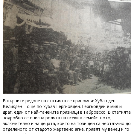
В първите редове на статията се припомня: Хубав ден
Великден – още по-хубав Гергьовден. Гергьовден е мил и
драг, един от най-тачените празници в Габровско. В статията
подробно се описва ролята на всеки в семейството,
включително и на децата, които на този ден са неотлъчно до
отделеното от стадото жертвено агне, правят му венец и го