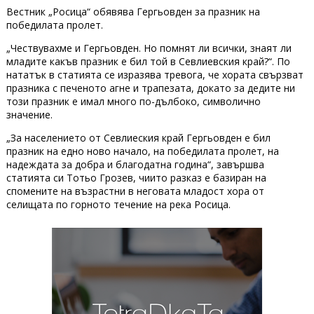
Вестник „Росица“ обявява Гергьовден за празник на
победилата пролет.
„Чествувахме и Гергьовден. Но помнят ли всички, знаят ли
младите какъв празник е бил той в Севлиевския край?“. По
нататък в статията се изразява тревога, че хората свързват
празника с печеното агне и трапезата, докато за дедите ни
този празник е имал много по-дълбоко, символично
значение.
„За населението от Севлиеския край Гергьовден е бил
празник на едно ново начало, на победилата пролет, на
надеждата за добра и благодатна година“, завършва
статията си Тотьо Грозев, чиито разказ е базиран на
спомените на възрастни в неговата младост хора от
селищата по горното течение на река Росица.