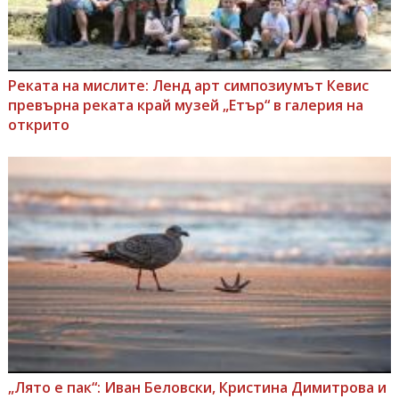
Реката на мислите: Ленд арт симпозиумът Кевис
превърна реката край музей „Етър“ в галерия на
открито
„Лято е пак“: Иван Беловски, Кристина Димитрова и