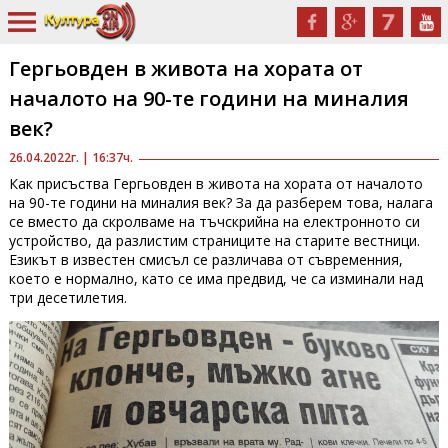
Гергьовден в живота на хората от
началото на 90-те години на миналия
век?
26.04.2022г. | 16:37ч.
Как присъства Гергьовден в живота на хората от началото
на 90-те години на миналия век? За да разберем това, налага
се вместо да скролваме на тъчскрийна на електронното си
устройство, да разлистим страниците на старите вестници.
Езикът в известен смисъл се различава от съвременния,
което е нормално, като се има предвид, че са изминали над
три десетилетия.