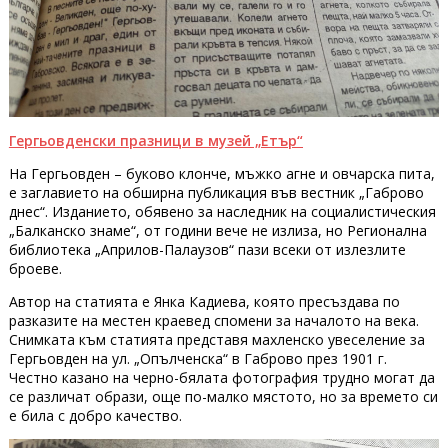
Гергьовденски празници в музей „Етър“
На Гергьовден – буково клонче, мъжко агне и овчарска пита
,
е заглавието на обширна публикация във вестник „Габрово
днес“. Изданието, обявено за наследник на социалистическия
„Балканско знаме“, от години вече не излиза, но Регионална
библиотека „Априлов-Палаузов“ пази всеки от излезлите
броеве.
Автор на статията е Янка Кадиева, която пресъздава по
разказите на местен краевед спомени за началото на века.
Снимката към статията представя махленско увеселение за
Гергьовден на ул. „Опълченска“ в Габрово през 1901 г.
Честно казано на черно-бялата фотография трудно могат да
се различат образи, още по-малко мястото, но за времето си
е била с добро качество.