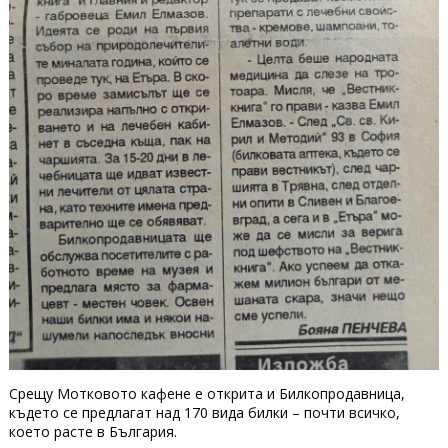
Срещу Мотковото кафене е открита и Билкопродавница,
където се предлагат над 170 вида билки – почти всичко,
което расте в България.