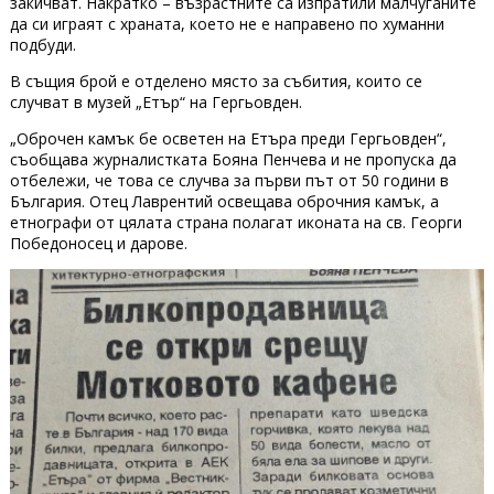
закичват. Накратко – възрастните са изпратили малчуганите
да си играят с храната, което не е направено по хуманни
подбуди.
В същия брой е отделено място за събития, които се
случват в музей „Етър“ на Гергьовден.
„Оброчен камък бе осветен на Етъра преди Гергьовден“,
съобщава журналистката Бояна Пенчева и не пропуска да
отбележи, че това се случва за първи път от 50 години в
България. Отец Лаврентий освещава оброчния камък, а
етнографи от цялата страна полагат иконата на св. Георги
Победоносец и дарове.