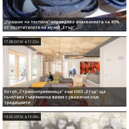
„Празник на пестила“ оправдава очакванията на 80%
от посетителите на музей „Етър“
17.08.2018г. в 11:22ч.
17.08.2018г. в 11:22ч.
Хотел „Странноприемница” към ЕМО „Етър" ще
съчетава съвременна визия с уважение към
традициите
19.03.2015г. в 15:00ч.
19.03.2015г. в 15:00ч.