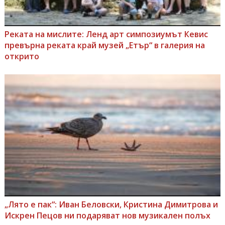
Реката на мислите: Ленд арт симпозиумът Кевис
превърна реката край музей „Етър“ в галерия на
открито
„Лято е пак“: Иван Беловски, Кристина Димитрова и
Искрен Пецов ни подаряват нов музикален полъх