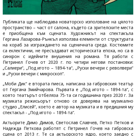
Публиката ще наблюдава новаторско използване на цялото
пространство – част от салона, където са зрителските места
е приобщена към сцената. Художникът на спектакъла
Гергана Лазарова-Рънкъл използва елементи от структурата
на кораб за изграждането на сценичната среда. Костюмите
са еклектични, не пресъздават историческата епоха, но са в
синхрон с идейните внушения на романа. Тя работи с
Петринел Гочев от 2020 г. по четири негови постановки:
„Салиери“, „Под игото – 1894-та“, „Руски вечери с револвери“
и „Руски вечери с микроскоп“.
„Моби Дик“ е втората пиеса, написана за габровския театър
от Гергана Змийчарова. Първата е „Под игото – 1894-та“, с
която театърът отбеляза 75-та си годишнина през 2020 г. За
музиката режисьорът отново се доверява на музикално
студио „Елисей“, което е автор на музиката и в предишния му
спектакъл - „Под игото – 1894-та“.
Актьорите Димо Димов, Светослав Славчев, Петко Петков и
Надежда Петкова работят с Петринел Гочев на габровска
сцена от 2013 г. Те са актьорското ядро, което заедно с