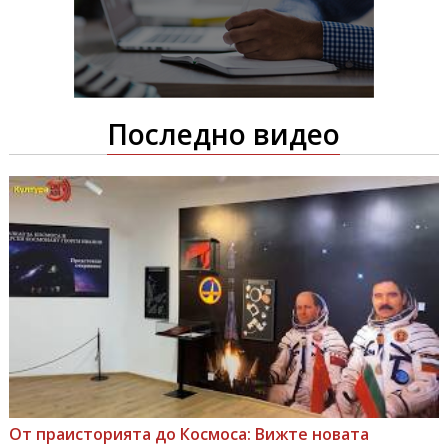
Последно видео
От праисторията до Космоса: Вижте новата