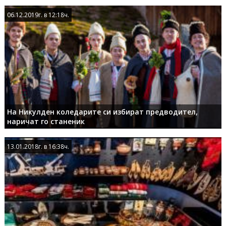
06.12.2019г. в 12:18ч.
06.12.2019г. в 12:18ч.
На Никулден коледарите си избират предводител,
наричат го станеник
13.01.2018г. в 16:38ч.
13.01.2018г. в 16:38ч.