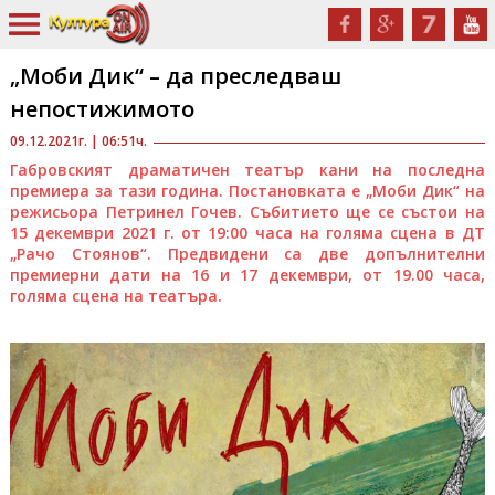
„Моби Дик“ – да преследваш
непостижимото
09.12.2021г. | 06:51ч.
Габровският драматичен театър кани на последна
премиера за тази година. Постановката е „Моби Дик“ на
режисьора Петринел Гочев. Събитието ще се състои на
15 декември 2021 г. от 19:00 часа на голяма сцена в ДТ
„Рачо Стоянов“. Предвидени са две допълнителни
премиерни дати на 16 и 17 декември, от 19.00 часа,
голяма сцена на театъра.