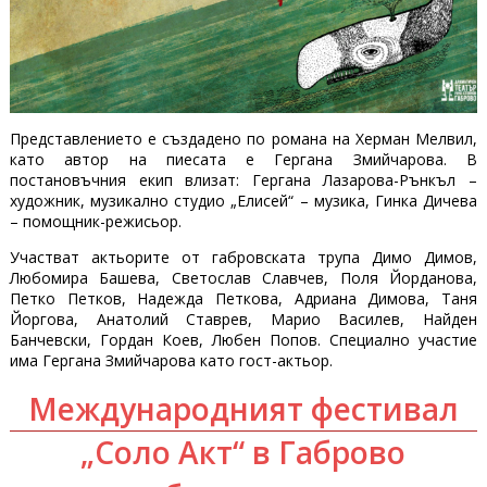
Представлението е създадено по романа на Херман Мелвил,
като автор на пиесата е Гергана Змийчарова. В
постановъчния екип влизат: Гергана Лазарова-Рънкъл –
художник, музикално студио „Елисей“ – музика, Гинка Дичева
– помощник-режисьор.
Участват актьорите от габровската трупа Димо Димов,
Любомира Башева, Светослав Славчев, Поля Йорданова,
Петко Петков, Надежда Петкова, Адриана Димова, Таня
Йоргова, Анатолий Ставрев, Марио Василев, Найден
Банчевски, Гордан Коев, Любен Попов. Специално участие
има Гергана Змийчарова като гост-актьор.
Международният фестивал
„Соло Акт“ в Габрово