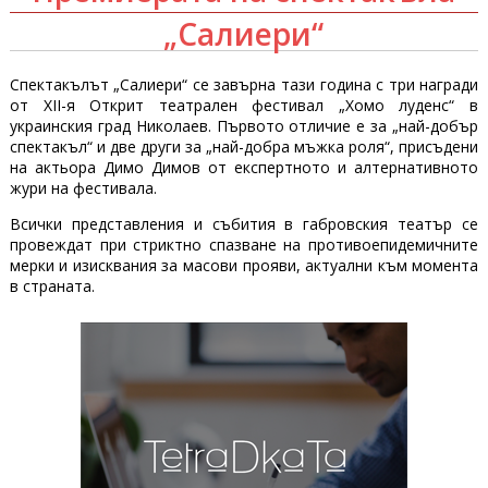
„Салиери“
Спектакълът „Салиери“ се завърна тази година с три награди
от XII-я Открит театрален фестивал „Хомо луденс“ в
украинския град Николаев. Първото отличие е за „най-добър
спектакъл“ и две други за „най-добра мъжка роля“, присъдени
на актьора Димо Димов от експертното и алтернативното
жури на фестивала.
Всички представления и събития в габровския театър се
провеждат при стриктно спазване на противоепидемичните
мерки и изисквания за масови прояви, актуални към момента
в страната.