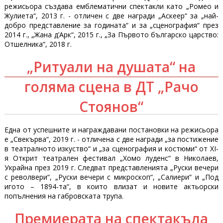
режисьора създава емблематични спектакли като „Ромео и
Жулиета“, 2013 г. - отличен с две награди „Аскеер“ за „най-
добро представление за годината“ и за „сценография“ през
2014 г., „Жана д’Арк“, 2015 г., „За Първото българско царство:
Отшелника“, 2018 г.
„Ритуали на душата“ на
голяма сцена в ДТ „Рачо
Стоянов“
Една от успешните и награждавани постановки на режисьора
е „Свекърва“, 2019 г. - отличена с две награди „за постижение
в театралното изкуство“ и „за сценография и костюми“ от XI-
я Открит театрален фестивал „Хомо луденс“ в Николаев,
Украйна през 2019 г. Следват представленията „Руски вечери
с револвери“, „Руски вечери с микроскоп“, „Салиери“ и „Под
игото – 1894-та“, в които влизат и новите актьорски
попълнения на габровската трупа.
Премиерата на спектакъла