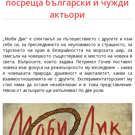
посреща български и чужди
актьори
„Моби Дик“ е спектакъл за пътешествието с другите и към
себе си, за преследването на неуловимото и страшното, за
търсенето на края в безкрайността на морската шир, за
смисъла на човешкото съществуване и мястото на човека в
света. Въпросите, които задава Петринел Гочев поставят
човека във фокуса на режисьорското му изследване – каква
е човешката природа, душевност и манталитет, какви са
взаимоотношенията ни с другите. Експериментаторският му
стил няма да остане незабелязан и в това представление.
Някои от актьорите ще изпълняват по две роли.