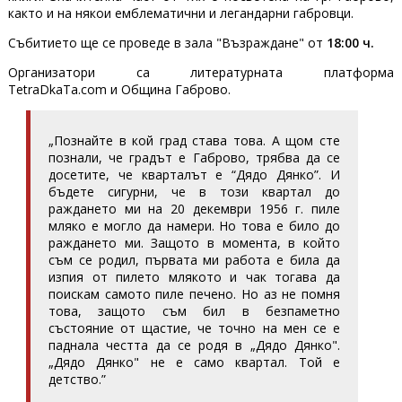
както и на някои емблематични и легандарни габровци.
Събитието ще се проведе в зала "Възраждане" от
18:00 ч.
Организатори са литературната платформа
TetraDkaTa.com и Община Габрово.
„Познайте в кой град става това. А щом сте
познали, че градът е Габрово, трябва да се
досетите, че кварталът е “Дядо Дянко”. И
бъдете сигурни, че в този квартал до
раждането ми на 20 декември 1956 г. пиле
мляко е могло да намери. Но това е било до
раждането ми. Защото в момента, в който
съм се родил, първата ми работа е била да
изпия от пилето млякото и чак тогава да
поискам самото пиле печено. Но аз не помня
това, защото съм бил в безпаметно
състояние от щастие, че точно на мен се е
паднала честта да се родя в „Дядо Дянко".
„Дядо Дянко" не е само квартал. Той е
детство.”