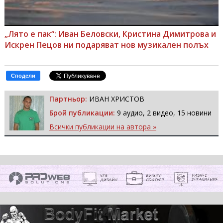
„Лято е пак“: Иван Беловски, Кристина Димитрова и
Искрен Пецов ни подаряват нов музикален полъх
Сподели
Партньор:
ИВАН ХРИСТОВ
Брой публикации:
9 аудио, 2 видео, 15 новини
Всички публикации на автора »