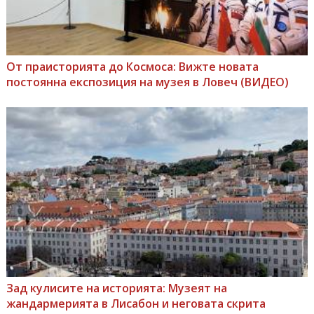
От праисторията до Космоса: Вижте новата
постоянна експозиция на музея в Ловеч (ВИДЕО)
Зад кулисите на историята: Музеят на
жандармерията в Лисабон и неговата скрита