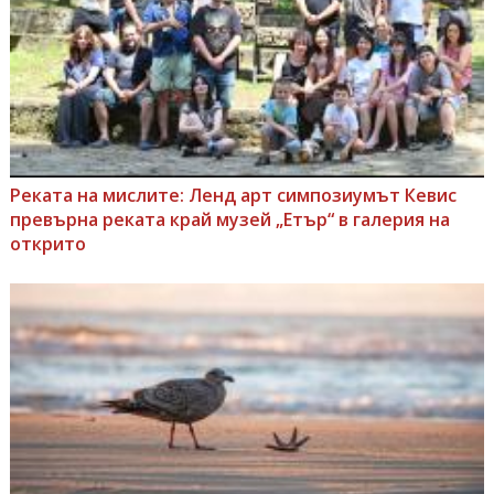
Реката на мислите: Ленд арт симпозиумът Кевис
превърна реката край музей „Етър“ в галерия на
открито