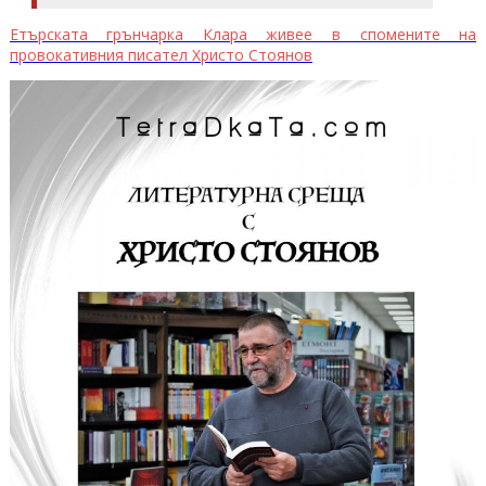
Етърската грънчарка Клара живее в спомените на
провокативния писател Христо Стоянов