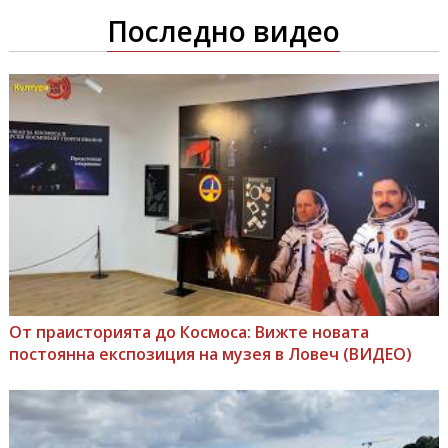
Последно видео
От праисторията до Космоса: Вижте новата
постоянна експозиция на музея в Ловеч (ВИДЕО)