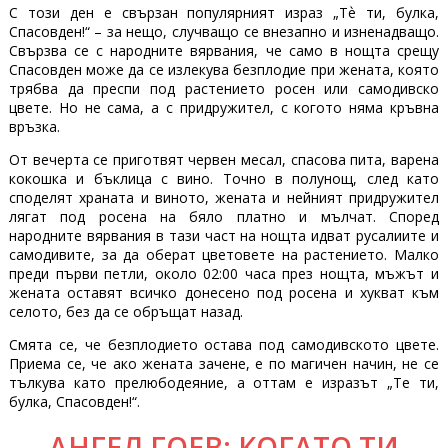
С този ден е свързан популярният израз „Тѐ ти, булка,
Спасовден!“ – за нещо, случващо се внезапно и изненадващо.
Свързва се с народните вярвания, че само в нощта срещу
Спасовден може да се излекува безплодие при жената, която
трябва да преспи под растението росен или самодивско
цвете. Но не сама, а с придружител, с когото няма кръвна
връзка.
От вечерта се приготвят червен месал, спасова пита, варена
кокошка и бъклица с вино. Точно в полунощ, след като
споделят храната и виното, жената и нейният придружител
лягат под росена на бяло платно и мълчат. Според
народните вярвания в тази част на нощта идват русалиите и
самодивите, за да оберат цветовете на растението. Малко
преди първи петли, около 02:00 часа през нощта, мъжът и
жената оставят всичко донесено под росена и хукват към
селото, без да се обръщат назад.
Смята се, че безплодието остава под самодивското цвете.
Приема се, че ако жената зачене, е по магичен начин, не се
тълкува като прелюбодеяние, а оттам е изразът „Те ти,
булка, Спасовден!“.
АНГЕЛ ГОЕВ: КОГАТО ТИ