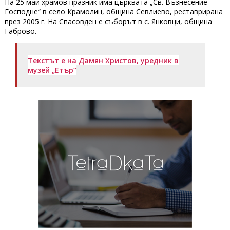
На 25 май храмов празник има църквата „Св. Възнесение
Господне“ в село Крамолин, община Севлиево, реставрирана
през 2005 г. На Спасовден е съборът в с. Янковци, община
Габрово.
Текстът е на Дамян Христов, уредник в
музей „Етър“