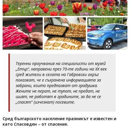
Теренни проучвания на специалисти от музей
„Етър“, направени през 70-те години на ХХ век
сред жители в селата на Габровски окръг
показват, че е съхранена информацията за
забрани, които предпазват от градушка.
Жените не перат, не тупат, не предат, не
шият, не работят в градините, за да не се
„спасят“ (изчезнат) посевите.
Сред българското население празникът е известен и
като Спасовден – от спасение.