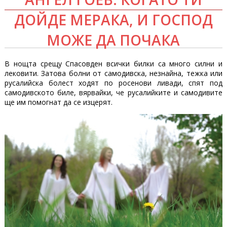
ДОЙДЕ МЕРАКА, И ГОСПОД
МОЖЕ ДА ПОЧАКА
В нощта срещу Спасовден всички билки са много силни и
лековити. Затова болни от самодивска, незнайна, тежка или
русалийска болест ходят по росенови ливади, спят под
самодивското биле, вярвайки, че русалийките и самодивите
ще им помогнат да се изцерят.