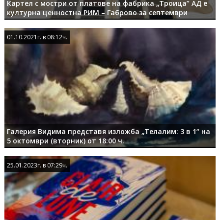
Картел с мостри от платове на фабрика „Троица” АД е
културна ценностна РИМ – Габрово за септември
01.10.2021г. в 08:12ч.
01.10.2021г. в 08:12ч.
Галерия Видима представя изложба „Телалим: 3 в 1“ на
5 октомври (вторник) от 18:00 ч.
25.01.2023г. в 07:29ч.
25.01.2023г. в 07:29ч.