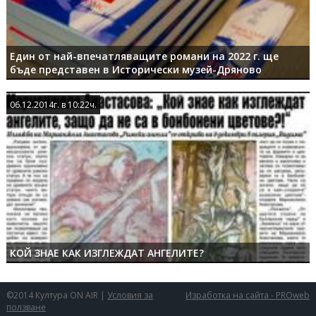
Един от най-впечатляващите романи на 2022 г. ще
бъде представен в Исторически музей-Дряново
06.12.2014г. в 10:22ч.
06.12.2014г. в 10:22ч.
КОЙ ЗНАЕ КАК ИЗГЛЕЖДАТ АНГЕЛИТЕ?
©2014 Култура ON AIR |
Условия за
Изработка на сайта - PROweb
ползване