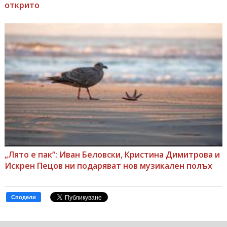
открито
„Лято е пак“: Иван Беловски, Кристина Димитрова и
Искрен Пецов ни подаряват нов музикален полъх
Сподели