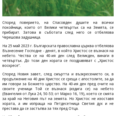
Според поверието, на Спасовден душите на всички
покойници, които от Велики четвъртък са на Земята, се
прибират. Затова в съботата след него се отбелязва
Черешова задушница.
На 25 май 2023 г. Българската православна църква отбелязва
Възнесение Господне - денят, в който Христос се възнася на
небето. Чества се на 40-ия ден след Великден, винаги в
четвъртък. До този ден хората се поздравяват с „Христос
воскресе“.
Според Новия завет, след смъртта и възкресението си, в
продължение на 40 дни Христос се среща с апостолите, за да
им говори за Божието царство. На 40-ия ден пред очите на
своите ученици Той се възнася (издига се) на небето
(Евангелия от Лука 24, 50-53; от Марко 16, 19), което се смята
за край на Неговия път на земята. Но Христос не изоставя
хората, а им изпраща на Петдесетница Светия дух и не
престава да се застъпва за тях пред Отца.