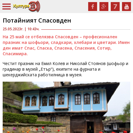
Потайният Спасовден
25.05.2023г. | 10:43ч.
На 25 май се отбелязва Спасовден – професионален
празник на шофьори, сладкари, хлебари и цветари. Имен
ден имат Спас, Спаска, Спасена, Спасения, Сотир,
Спасимира.
Честит празник на Емил Колев и Николай Стоянов (шофьор и
градинар в музей „Етър“), екипите на фурната и
шекерджийската работилница в музея.