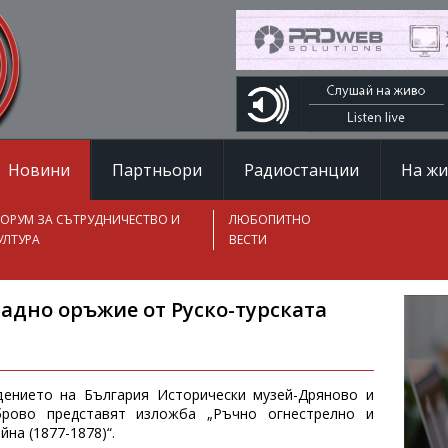
Новини
Партньори
Радиостанции
На ж
ОРУМ ЗА СЪТРУДНИЧЕСТВО И
ЛЮБОПИТНО
УЛТУРА
ВЕСТИ
ладно оръжие от Руско-турската
ението на България Исторически музей-Дряново и
аброво представят изложба „Ръчно огнестрелно и
йна (1877-1878)“.