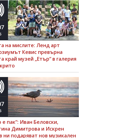
07
6
та на мислите: Ленд арт
озиумът Кевис превърна
а край музей „Етър“ в галерия
ткрито
07
6
 е пак“: Иван Беловски,
тина Димитрова и Искрен
в ни подаряват нов музикален