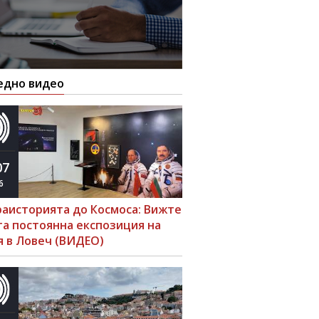
едно видео
07
6
раисторията до Космоса: Вижте
та постоянна експозиция на
я в Ловеч (ВИДЕО)