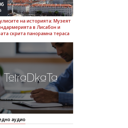
06
6
кулисите на историята: Музеят
андармерията в Лисабон и
вата скрита панорамна тераса
едно аудио