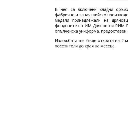
В нея са включени хладни оръжи
фабрично и занаятчийско производс
медали принадлежали на дряновц
фондовете на ИМ-Дряново и РИМ-Га
опълченска униформа, предоставен 
Изложбата ще бъде открита на 2 м
посетители до края на месеца.