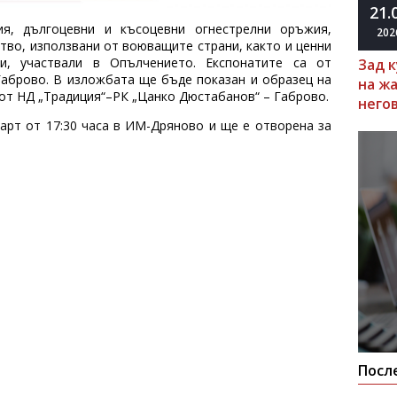
21.
я, дългоцевни и късоцевни огнестрелни оръжия,
202
тво, използвани от воюващите страни, както и ценни
и, участвали в Опълчението. Експонатите са от
Зад 
брово. В изложбата ще бъде показан и образец на
на ж
от НД „Традиция“–РК „Цанко Дюстабанов“ – Габрово.
него
арт от 17:30 часа в ИМ-Дряново и ще е отворена за
Посл