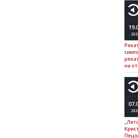
19.
202
Река
симп
рекат
на о
07.
202
„Лято
Крис
Пецо