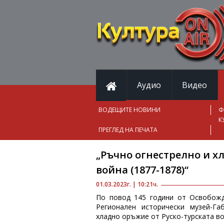
Аудио
Видео
ВОДЕЩИТЕ НОВИНИ
Ф
К
ПРЕГЛЕД НА ПЕЧАТА
„Ръчно огнестрелно и х
война (1877-1878)“
01.03.2023г. | 10:21ч.
По повод 145 години от Освобожд
Регионален исторически музей-Г
хладно оръжие от Руско-турската во