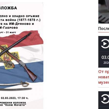
Посл
03.
202
От п
нова
музе