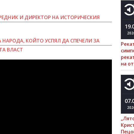
УРЕДНИК И ДИРЕКТОР НА ИСТОРИЧЕСКИЯ
19.
202
А НАРОДА, КОЙТО УСПЯЛ ДА СПЕЧЕЛИ ЗА
Река
ТА ВЛАСТ
симп
рекат
на о
07.
202
„Лято
Крис
Пецо