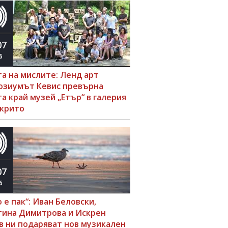
07
6
та на мислите: Ленд арт
озиумът Кевис превърна
а край музей „Етър“ в галерия
ткрито
07
6
 е пак“: Иван Беловски,
тина Димитрова и Искрен
в ни подаряват нов музикален