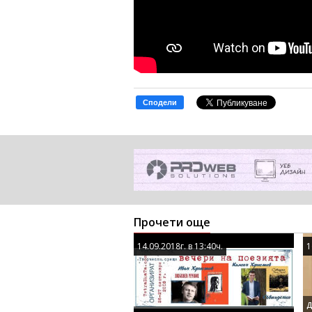
Сподели
Прочети още
14.09.2018г. в 13:40ч.
14.09.2018г. в 13:40ч.
1
1
Д