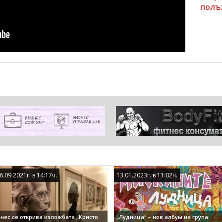
полъ
6.09.2021г. в 14:17ч.
6.09.2021г. в 14:17ч.
13.01.2023г. в 11:02ч.
13.01.2023г. в 11:02ч.
нес се открива изложбата „Кристо.
„Лудница“ – нов албум на група