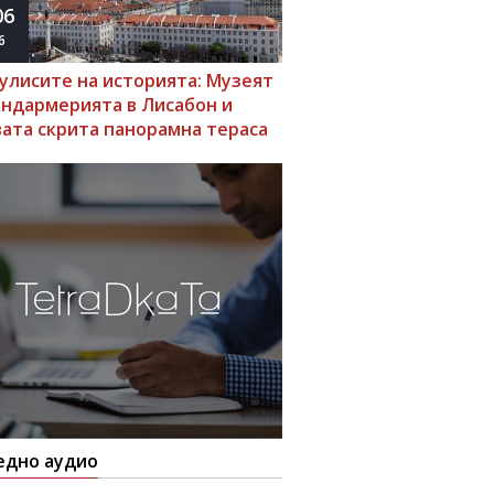
06
6
кулисите на историята: Музеят
андармерията в Лисабон и
вата скрита панорамна тераса
едно аудио