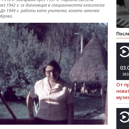
През 1942 г. се дипломира в специалността класическа
 До 1949 г. работи като учителка, когато започва
аброво.
Посл
03.
202
От п
нова
музе