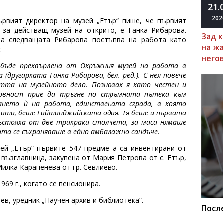
21.
202
ървият директор на музей „Етър“ пише, че първият
и за действащ музей на открито, е Ганка Рибарова.
Зад 
 на следващата Рибарова постъпва на работа като
на ж
в:
него
а бъде прехвърлена от Окръжния музей на работа в
 (другарката Ганка Рибарова, бел. ред.). С нея повече
тта на музейното дело. Познавах я като честен и
товност прие да тръгне по стръмната пътека към
ането ѝ на работа, единствената сграда, в която
мата, беше Гайтанджийската одая. Тя беше и първата
състояха от две трикраки столчета, за маса нямаше
ата се съхраняваше в едно амбалажно сандъче.
зей „Етър“ първите 547 предмета са инвентирани от
възглавница, закупена от Мария Петрова от с. Етър,
Милка Карапенева от гр. Севлиево.
969 г., когато се пенсионира.
ев, уредник „Научен архив и библиотека“.
Посл