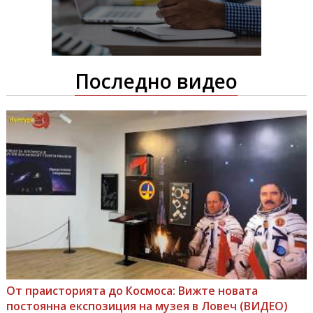
Последно видео
От праисторията до Космоса: Вижте новата
постоянна експозиция на музея в Ловеч (ВИДЕО)