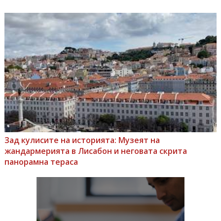
Зад кулисите на историята: Музеят на
жандармерията в Лисабон и неговата скрита
панорамна тераса