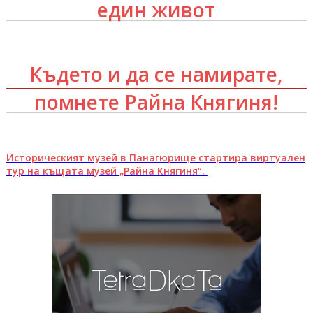
един живот
Където и да се намирате,
помнете Райна Княгиня!
Историческият музей в Панагюрище стартира виртуален
тур на къщата музей „Райна Княгиня“.