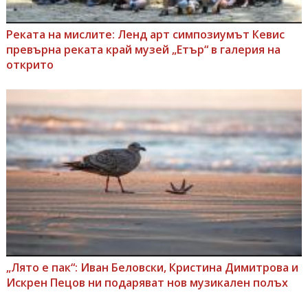
Реката на мислите: Ленд арт симпозиумът Кевис
превърна реката край музей „Етър“ в галерия на
открито
„Лято е пак“: Иван Беловски, Кристина Димитрова и
Искрен Пецов ни подаряват нов музикален полъх