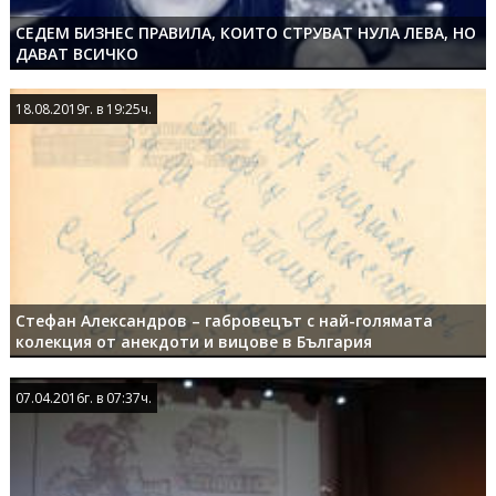
СЕДЕМ БИЗНЕС ПРАВИЛА, КОИТО СТРУВАТ НУЛА ЛЕВА, НО
ДАВАТ ВСИЧКО
18.08.2019г. в 19:25ч.
18.08.2019г. в 19:25ч.
Стефан Александров – габровецът с най-голямата
колекция от анекдоти и вицове в България
07.04.2016г. в 07:37ч.
07.04.2016г. в 07:37ч.