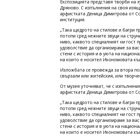
Експозицията представя творби на 
Дряново. С изпълнения на своя изя
арфистката Деница Димитрова от Со
институция.
„Така щедрото на стилове и багри п
потопи сред нежните звуци на струн
ниво, каквото специалният ни гост 
удоволствие да организираме за вас
стени с история и в уюта на национ
на които е носител Икономовата къщ
Изложбата се провежда за втора пор
свързали или житейския, или творче
От музея уточняват, че с изпълнени
арфистката Деница Димитрова от Со
„Така щедрото на стилове и багри п
потопи сред нежните звуци на струн
ниво, каквото специалният ни гост п
удоволствие да организираме за вас
стени с история и в уюта на национ
на които е носител Икономовата къ