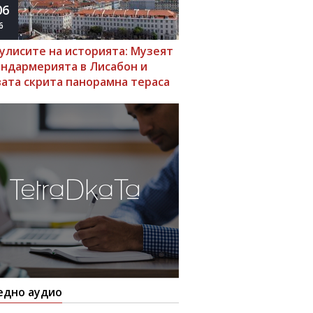
06
6
кулисите на историята: Музеят
андармерията в Лисабон и
вата скрита панорамна тераса
едно аудио