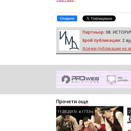
Сподели
Партньор:
08. ИСТОРИ
Брой публикации:
2 ау
Всички публикации на а
Прочети още
11.03.2015г. в 17:53ч.
11.03.2015г. в 17:53ч.
2
2