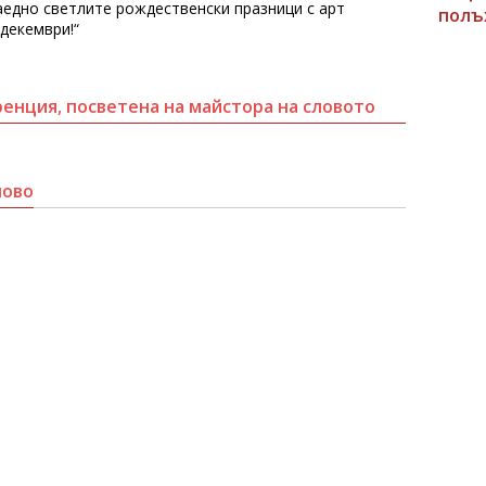
аедно светлите рождественски празници с арт
полъ
 декември!“
енция, посветена на майстора на словото
ново