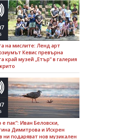
07
6
та на мислите: Ленд арт
озиумът Кевис превърна
а край музей „Етър“ в галерия
ткрито
07
6
 е пак“: Иван Беловски,
тина Димитрова и Искрен
в ни подаряват нов музикален