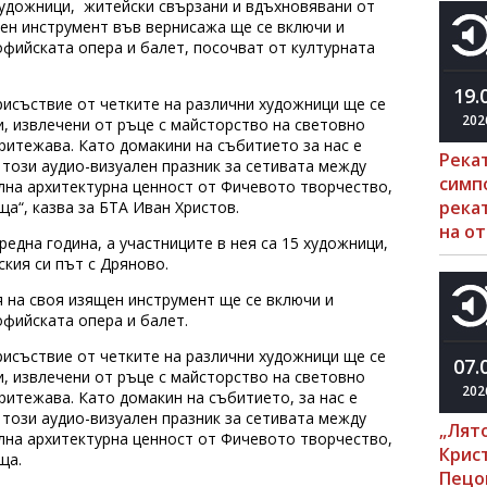
художници, житейски свързани и вдъхновявани от
щен инструмент във вернисажа ще се включи и
фийската опера и балет, посочват от културната
19.
рисъствие от четките на различни художници ще се
202
и, извлечени от ръце с майсторство на световно
притежава. Като домакини на събитието за нас е
Река
 този аудио-визуален празник за сетивата между
симп
ална архитектурна ценност от Фичевото творчество,
рекат
а“, казва за БТА Иван Христов.
на о
една година, а участниците в нея са 15 художници,
ския си път с Дряново.
я на своя изящен инструмент ще се включи и
фийската опера и балет.
рисъствие от четките на различни художници ще се
07.
и, извлечени от ръце с майсторство на световно
202
ритежава. Като домакин на събитието, за нас е
 този аудио-визуален празник за сетивата между
„Лято
ална архитектурна ценност от Фичевото творчество,
Крис
ща.
Пецо