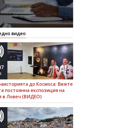
едно видео
07
6
раисторията до Космоса: Вижте
та постоянна експозиция на
я в Ловеч (ВИДЕО)