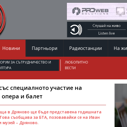
Новини
Партньори
Радиостанции
На ж
ОРУМ ЗА СЪТРУДНИЧЕСТВО И
ЛЮБОПИТНО
УЛТУРА
ВЕСТИ
със специалното участие на
 опера и балет
ъща в Дряново ще бъде представена годишната
Това съобщава за БТА, позовавайки се на Иван
и музей – Дряново.