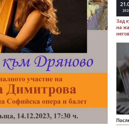
21.
202
Зад 
на ж
него
Посл