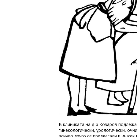
В клиниката на д-р Козаров подлежал
гинекологически, урологически, очни
всичко друго се предлагали и инжек