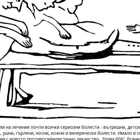
и на лечение почти всички сериозни болести - вътрешни, детски
, ушни, гърлени, носни, кожни и венерически болести. Имало и 
ции с новото противосифилистично лекарство „Ерлих 606“. Всичк