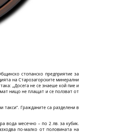
 Общинско стопанско предприятие за
ацията на Старозагорските минерални
ака: „Досега не се знаеше кой пие и
ямат нищо не плащат и се ползват от
и такси“. Гражданите са разделени в
а вода месечно – по 2 лв. за кубик.
азходва по-малко от половината на