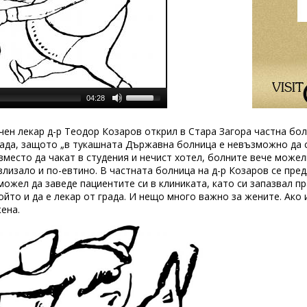
04:28
гичен лекар д-р Теодор Козаров открил в Стара Загора частна б
рада, защото „в тукашната Държавна болница е невъзможно да 
 вместо да чакат в студения и нечист хотел, болните вече можел
злизало и по-евтино. В частната болница на д-р Козаров се пре
можел да заведе пациентите си в клиниката, като си запазвал пр
ойто и да е лекар от града. И нещо много важно за жените. Ако
ена.