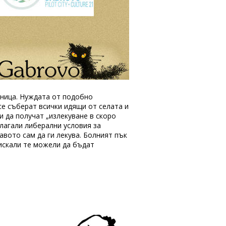
олница. Нуждата от подобно
се съберат всички идящи от селата и
и да получат „излекуване в скоро
длагали либерални условия за
авото сам да ги лекува. Болният пък
 искали те можели да бъдат