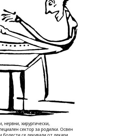
, нервни, хирургически,
специален сектор за родилки. Освен
и болести се лекували от лекари