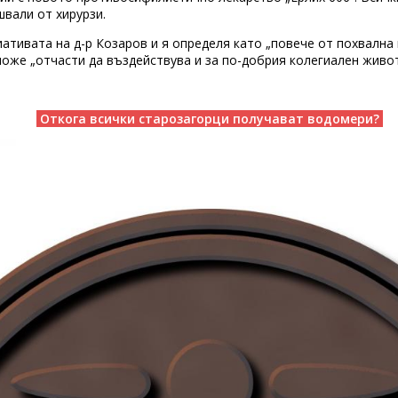
швали от хирурзи.
иативата на д-р Козаров и я определя като „повече от похвалн
 може „отчасти да въздействува и за по-добрия колегиален живот
Откога всички старозагорци получават водомери?