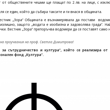
т от обществените чешми ще плащат по 2 лв. на лице, с изкл
я се един, който да събира таксите и ги внася в общината.
естник „Зора“ Общината е възнамерявала да постави водоме
 излишно, защото „водата е изобилна и задоволява града“. На
ички. Вестник „Зора“ препоръчва водомери да се поставят само 
 на проучвания на проф. Светла Димитрова!
 за сътрудничество и култура“, който се реализира от
онален фонд „Култура“.