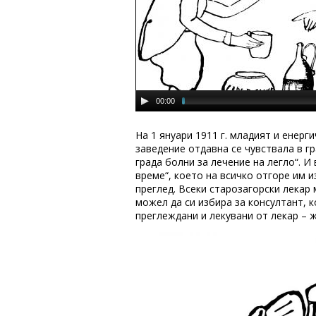
00:00
На 1 януари 1911 г. младият и енер
заведение отдавна се чувствала в г
града болни за лечение на легло“. И
време“, което на всичко отгоре им и
преглед. Всеки старозагорски лекар 
можел да си избира за консултант, к
преглеждани и лекувани от лекар – ж