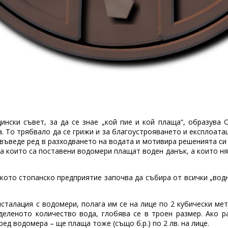
щински съвет, за да се знае „кой пие и кой плаща“, образува
ра. То трябвало да се грижи и за благоустрояването и експлоат
въведе ред в разходването на водата и мотивира решенията си т
на които са поставени водомери плащат воден данък, а които н
ото стопанско предприятие започва да събира от всички „водн
сталация с водомери, полага им се на лице по 2 кубически метр
деленото количество вода, глобява се в троен размер. Ако р
ед водомера – ще плаща тоже (също б.р.) по 2 лв. на лице.