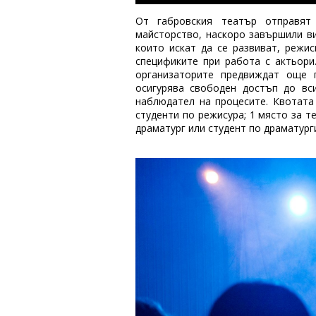
От габровския театър отправят
майсторство, наскоро завършили в
които искат да се развиват, режи
спецификите при работа с актьори
организаторите предвиждат още 
осигурява свободен достъп до вс
наблюдател на процесите. Квотата
студенти по режисура; 1 място за т
драматург или студент по драматург