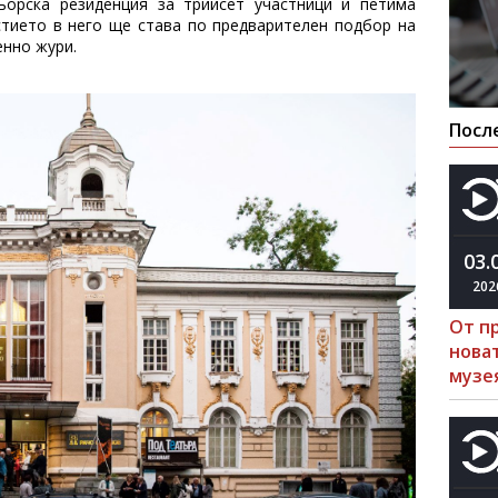
ьорска резиденция за трийсет участници и петима
стието в него ще става по предварителен подбор на
енно жури.
Посл
03.
202
От п
нова
музе