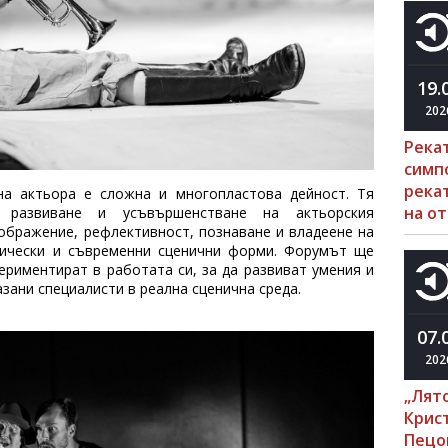
19.
202
Река
симп
рекат
на актьора е сложна и многопластова дейност. Тя
на о
, развиване и усъвършенстване на актьорския
ъображение, рефлективност, познаване и владеене на
сически и съвременни сценични форми. Форумът ще
ериментират в работата си, за да развиват умения и
зани специалисти в реална сценична среда.
07.
202
„Лято
Крис
Пецо