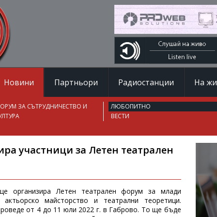
Новини
Партньори
Радиостанции
На ж
ОРУМ ЗА СЪТРУДНИЧЕСТВО И
ЛЮБОПИТНО
УЛТУРА
ВЕСТИ
ира участници за Летен театрален
ще организира Летен театрален форум за млади
о актьорско майсторство и театрални теоретици.
оведе от 4 до 11 юли 2022 г. в Габрово. То ще бъде