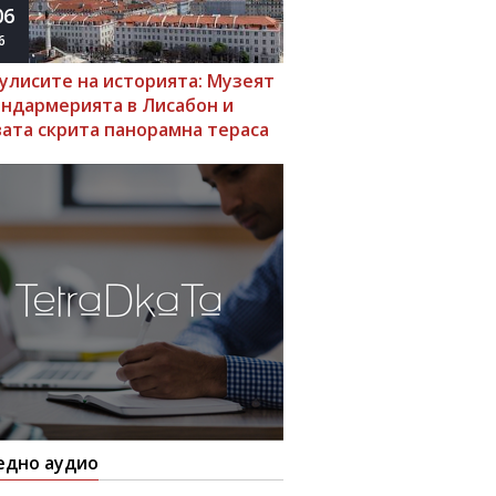
06
6
кулисите на историята: Музеят
андармерията в Лисабон и
вата скрита панорамна тераса
едно аудио