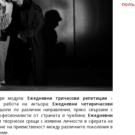
полъ
три модула:
Ежедневни тричасови репетиции
–
а работа на актьора;
Ежедневни четиричасови
шопи по различни направления, пряко свързани с
офесионалисти от страната и чужбина;
Ежедневни
 творчески срещи с изявени личности в сферата на
ане на приемственост между различните поколения в
ние.