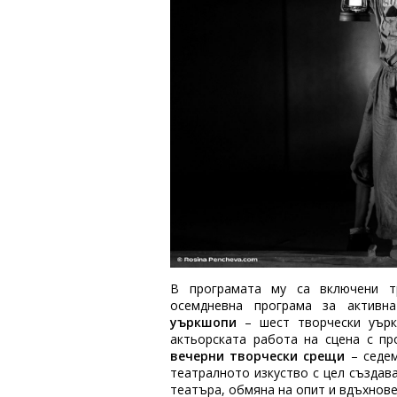
В програмата му са включени 
осемдневна програма за активн
уъркшопи
– шест творчески уърк
актьорската работа на сцена с пр
вечерни творчески срещи
– седем
театралното изкуство с цел създав
театъра, обмяна на опит и вдъхнове