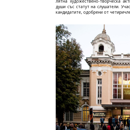
лятна художествено-творческа акт
души със статут на слушатели. Уча
кандидатите, одобрени от четиричл