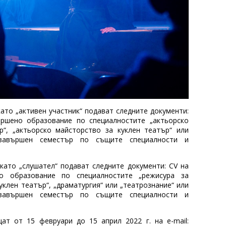
ато „активен участник“ подават следните документи:
ършено образование по специалностите „актьорско
“, „актьорско майсторство за куклен театър“ или
авършен семестър по същите специалности и
като „слушател“ подават следните документи: CV на
о образование по специалностите „режисура за
уклен театър“, „драматургия“ или „театрознание“ или
авършен семестър по същите специалности и
ат от 15 февруари до 15 април 2022 г. на e-mail: