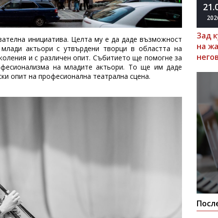
21.
202
Зад 
вателна инициатива. Целта му е да даде възможност
на ж
 млади актьори с утвърдени творци в областта на
него
коления и с различен опит. Събитието ще помогне за
офесионализма на младите актьори. То ще им даде
ки опит на професионална театрална сцена.
Посл