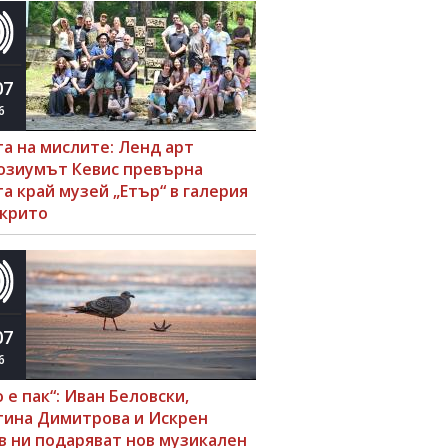
07
6
та на мислите: Ленд арт
озиумът Кевис превърна
а край музей „Етър“ в галерия
ткрито
07
6
 е пак“: Иван Беловски,
тина Димитрова и Искрен
в ни подаряват нов музикален