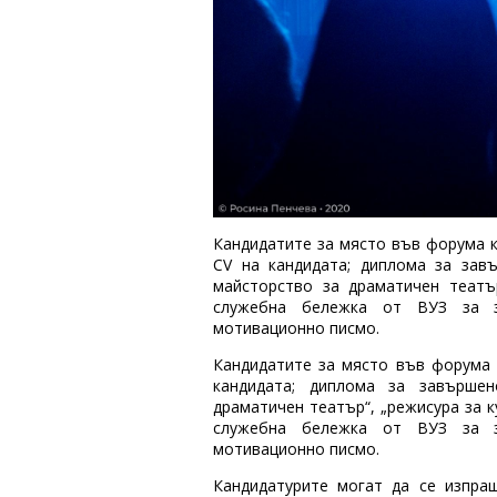
Кандидатите за място във форума к
CV на кандидата; диплома за зав
майсторство за драматичен театър
служебна бележка от ВУЗ за з
мотивационно писмо.
Кандидатите за място във форума 
кандидата; диплома за завършен
драматичен театър“, „режисура за к
служебна бележка от ВУЗ за з
мотивационно писмо.
Кандидатурите могат да се изпращ