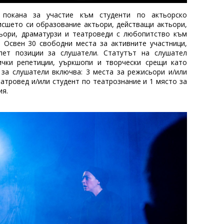
 покана за участие към студенти по актьорско
исшето си образование актьори, действащи актьори,
сьори, драматурзи и театроведи с любопитство към
. Освен 30 свободни места за активните участници,
пет позиции за слушатели. Статутът на слушател
ички репетиции, уъркшопи и творчески срещи като
 за слушатели включва: 3 места за режисьори и/или
еатровед и/или студент по театрознание и 1 място за
ия.