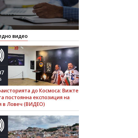
едно видео
07
6
раисторията до Космоса: Вижте
та постоянна експозиция на
я в Ловеч (ВИДЕО)