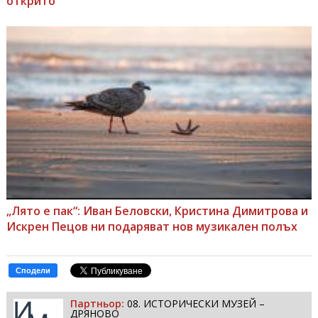
открито
„Лято е пак“: Иван Беловски, Кристина Димитрова и
Искрен Пецов ни подаряват нов музикален полъх
Сподели
Партньор:
08. ИСТОРИЧЕСКИ МУЗЕЙ –
ДРЯНОВО