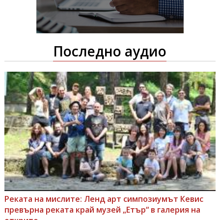
Последно аудио
Реката на мислите: Ленд арт симпозиумът Кевис
превърна реката край музей „Етър“ в галерия на