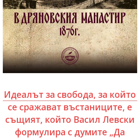
Идеалът за свобода, за който
се сражават въстаниците, е
същият, който Васил Левски
формулира с думите „Да