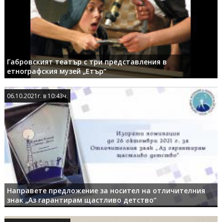
Габровският театър с три представления в
етнографския музей „Етър“
06.10.2021г. в 10:43ч.
06.10.2021г. в 10:43ч.
Направете предложение за носител на отличителния
знак „Аз гарантирам щастливо детство“