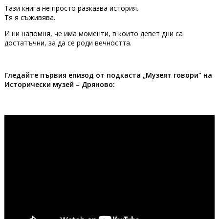
Тази книга не просто разказва история.
Тя я съживява.
И ни напомня, че има моменти, в които девет дни са
достатъчни, за да се роди вечността.
Гледайте първия епизод от подкаста „Музеят говори“ на
Исторически музей – Дряново: