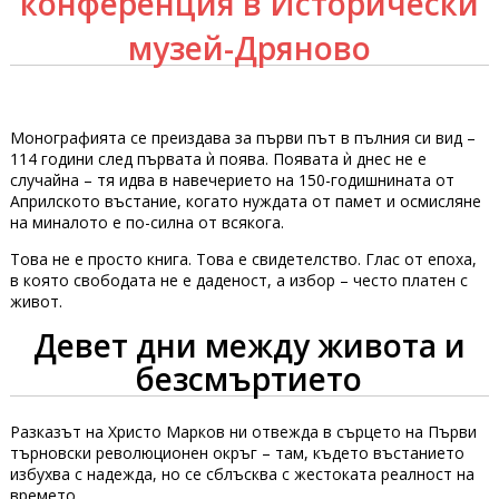
конференция в Исторически
музей-Дряново
Монографията се преиздава за първи път в пълния си вид –
114 години след първата ѝ поява. Появата ѝ днес не е
случайна – тя идва в навечерието на 150-годишнината от
Априлското въстание, когато нуждата от памет и осмисляне
на миналото е по-силна от всякога.
Това не е просто книга. Това е свидетелство. Глас от епоха,
в която свободата не е даденост, а избор – често платен с
живот.
Девет дни между живота и
безсмъртието
Разказът на Христо Марков ни отвежда в сърцето на Първи
търновски революционен окръг – там, където въстанието
избухва с надежда, но се сблъсква с жестоката реалност на
времето.