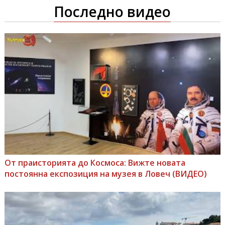
Последно видео
От праисторията до Космоса: Вижте новата
постоянна експозиция на музея в Ловеч (ВИДЕО)