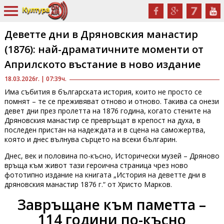
Деветте дни в Дряновския манастир
(1876): най-драматичните моменти от
Априлското въстание в ново издание
18.03.2026г. | 07:39ч.
Има събития в българската история, които не просто се
помнят – те се преживяват отново и отново. Такива са онези
девет дни през пролетта на 1876 година, когато стените на
Дряновския манастир се превръщат в крепост на духа, в
последен пристан на надеждата и в сцена на саможертва,
която и днес вълнува сърцето на всеки българин.
Днес, век и половина по-късно, Исторически музей – Дряново
връща към живот тази героична страница чрез ново
фототипно издание на книгата „История на деветте дни в
дряновския манастир 1876 г.“ от Христо Марков.
Завръщане към паметта –
114 години по-късно