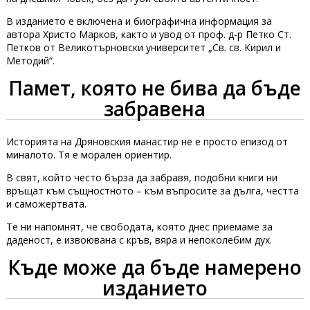
В изданието е включена и биографична информация за
автора Христо Марков, както и увод от проф. д-р Петко Ст.
Петков от Великотърновски университет „Св. св. Кирил и
Методий“.
Памет, която не бива да бъде
забравена
Историята на Дряновския манастир не е просто епизод от
миналото. Тя е морален ориентир.
В свят, който често бърза да забравя, подобни книги ни
връщат към същностното – към въпросите за дълга, честта
и саможертвата.
Те ни напомнят, че свободата, която днес приемаме за
даденост, е извоювана с кръв, вяра и непоколебим дух.
Къде може да бъде намерено
изданието