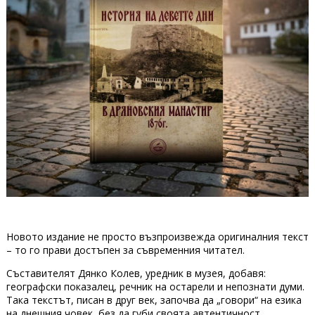
Новото издание не просто възпроизвежда оригиналния текст
– то го прави достъпен за съвременния читател.
Съставителят Дянко Колев, уредник в музея, добавя:
географски показалец, речник на остарели и непознати думи.
Така текстът, писан в друг век, започва да „говори“ на езика
на днешния човек, без да губи своята автентичност.