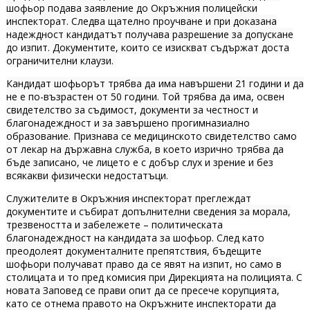
шофьор подава заявление до Окръжния полицейски
инспекторат. Следва щателно проучване и при доказана
надеждност кандидатът получава разрешение за допускане
до изпит. Документите, които се изискват съдържат доста
ограничителни клаузи.
Кандидат шофьорът трябва да има навършени 21 години и да
не е по-възрастен от 50 години. Той трябва да има, освен
свидетелство за съдимост, документи за честност и
благонадеждност и за завършено прогимназиално
образование. Признава се медицинското свидетелство само
от лекар на държавна служба, в което изрично трябва да
бъде записано, че лицето е с добър слух и зрение и без
всякакви физически недостатъци.
Служителите в Окръжния инспекторат преглеждат
документите и събират допълнителни сведения за морала,
трезвеността и забележете – политическата
благонадеждност на кандидата за шофьор. След като
преодолеят документалните препятствия, бъдещите
шофьори получават право да се явят на изпит, но само в
столицата и то пред комисия при Дирекцията на полицията. С
новата Заповед се прави опит да се пресече корупцията,
като се отнема правото на Окръжните инспекторати да