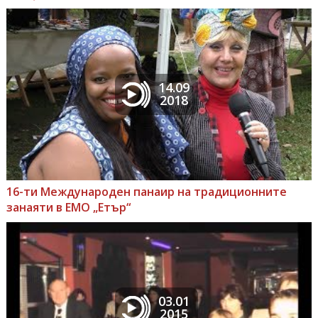
14.09
2018
16-ти Международен панаир на традиционните
занаяти в ЕМО „Етър“
03.01
2015