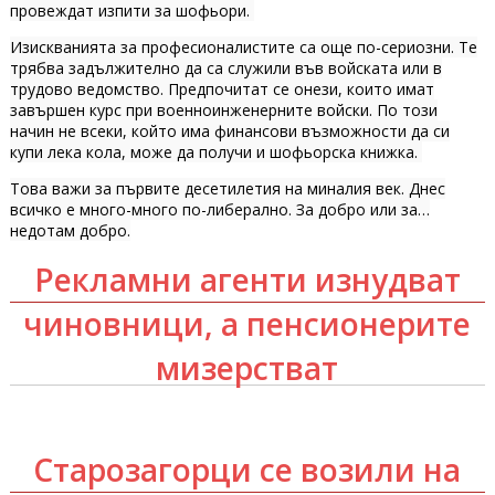
провеждат изпити за шофьори.
Изискванията за професионалистите са още по-сериозни. Те
трябва задължително да са служили във войската или в
трудово ведомство. Предпочитат се онези, които имат
завършен курс при военноинженерните войски. По този
начин не всеки, който има финансови възможности да си
купи лека кола, може да получи и шофьорска книжка.
Това важи за първите десетилетия на миналия век. Днес
всичко е много-много по-либерално. За добро или за…
недотам добро.
Рекламни агенти изнудват
чиновници, а пенсионерите
мизерстват
Старозагорци се возили на