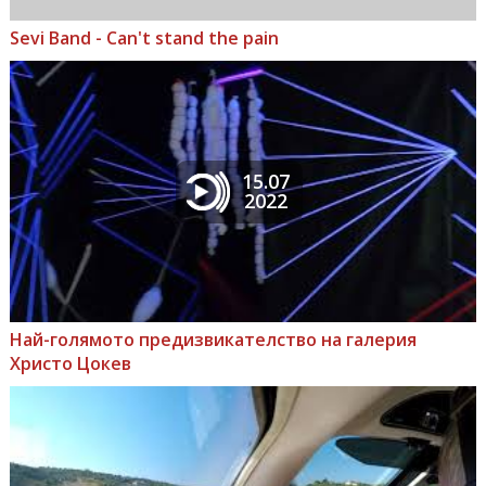
Sevi Band - Can't stand the pain
15.07
2022
Най-голямото предизвикателство на галерия
Христо Цокев