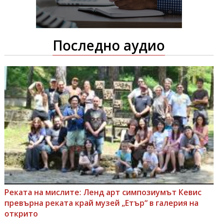
Последно аудио
Реката на мислите: Ленд арт симпозиумът Кевис
превърна реката край музей „Етър“ в галерия на
открито