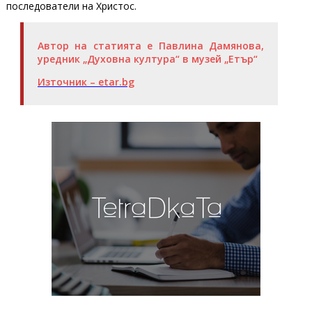
последователи на Христос.
Автор на статията е Павлина Дамянова,
уредник „Духовна култура“ в музей „Етър“
Източник – etar.bg