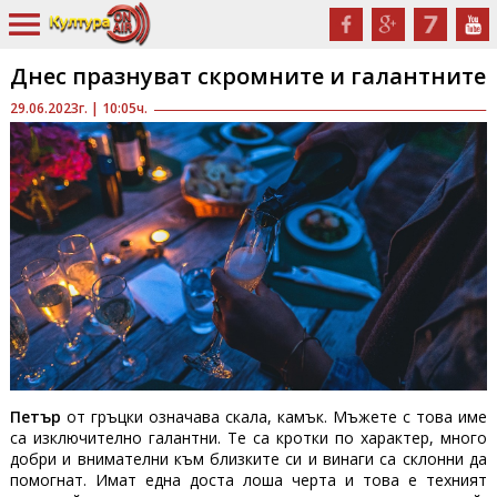
Днес празнуват скромните и галантните
29.06.2023г. | 10:05ч.
Петър
от гръцки означава скала, камък. Мъжете с това име
са изключително галантни. Те са кротки по характер, много
добри и внимателни към близките си и винаги са склонни да
помогнат. Имат една доста лоша черта и това е техният