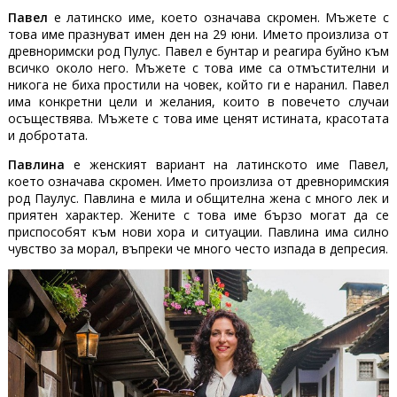
Павел
е латинско име, което означава скромен. Мъжете с
това име празнуват имен ден на 29 юни. Името произлиза от
древноримски род Пулус. Павел е бунтар и реагира буйно към
всичко около него. Мъжете с това име са отмъстителни и
никога не биха простили на човек, който ги е наранил. Павел
има конкретни цели и желания, които в повечето случаи
осъществява. Мъжете с това име ценят истината, красотата
и добротата.
Павлина
е женският вариант на латинското име Павел,
което означава скромен. Името произлиза от древноримския
род Паулус. Павлина е мила и общителна жена с много лек и
приятен характер. Жените с това име бързо могат да се
приспособят към нови хора и ситуации. Павлина има силно
чувство за морал, въпреки че много често изпада в депресия.