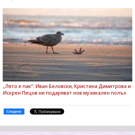
„Лято е пак“: Иван Беловски, Кристина Димитрова и
Искрен Пецов ни подаряват нов музикален полъх
Сподели