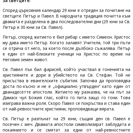
За светците:
Според църковния календар 29 юни е отреден за почитане на
светците Петър и Павел. В народната традиция почитта към
двамата е разделена в два последователни дни (29 юни за Св.
Петър и 30 юни за Св. Павел).
Петър, според житието е бил рибар с името Симеон. Христос
му дава името Петър. Когато залавят Учителя, той три пъти
се отрича от него, за което после дълбоко съжалява. Петър
е един от най-близките ученици на Христос по време на
Неговия земен живот.
Св. Павел пък бил фарисей, който участвал в гоненията на
християните и дори в убийството на Св. Стефан. Той не
присъства в евангелските събития. Започва да проповядва
доста по-късно и не е „официално утвърден” като един от
дванадесетте апостоли. Житието му разказва, че на път за
Дамаск чул Божия глас, който го пита защо го гони. Това
изиграва важна роля. Скоро Павел се покръства и става един
от най-ревностните християни, проповядващи вярата.
Св. Петър е разпънат на 29 юни, същия ден св. Павел е
посечен с меч. Двамата апостоли символизират заблудата и
покаянието и се смятат за едни от най-ревностните