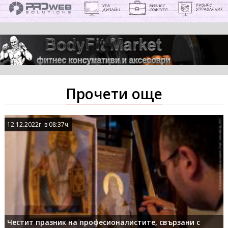
Прочети още
12.12.2022г. в 08:37ч.
12.12.2022г. в 08:37ч.
Честит празник на професионалистите, свързани с