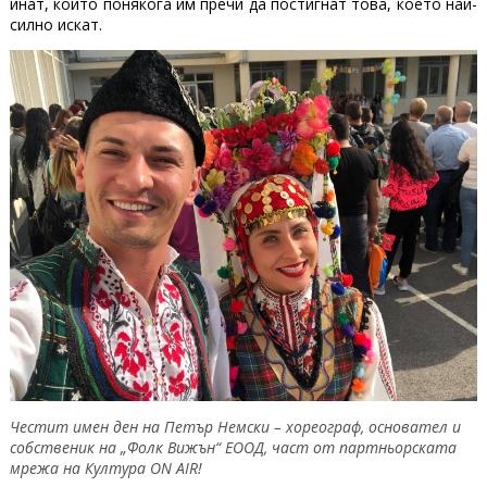
инат, който понякога им пречи да постигнат това, което най-
силно искат.
Честит имен ден на Петър Немски – хореограф, основател и
собственик на „Фолк Вижън“ ЕООД, част от партньорската
мрежа на Култура ON AIR!