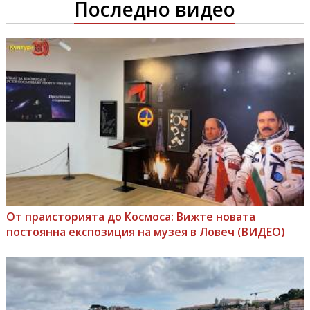
Последно видео
От праисторията до Космоса: Вижте новата
постоянна експозиция на музея в Ловеч (ВИДЕО)